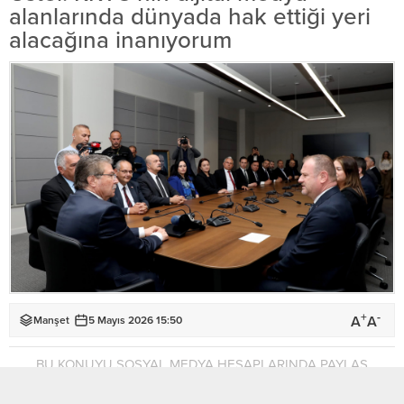
alanlarında dünyada hak ettiği yeri
alacağına inanıyorum
+
-
A
A
Manşet
5 Mayıs 2026 15:50
BU KONUYU SOSYAL MEDYA HESAPLARINDA PAYLAŞ