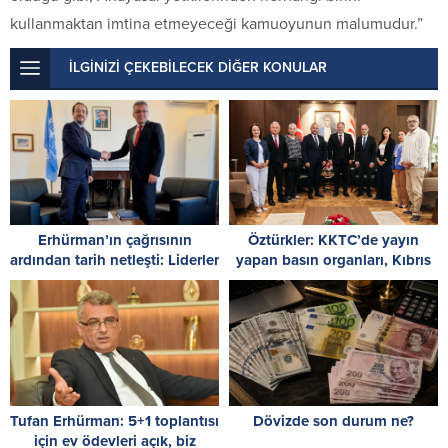
kullanmaktan imtina etmeyeceği kamuoyunun malumudur.”
İLGİNİZİ ÇEKEBİLECEK DİĞER KONULAR
Erhürman’ın çağrısının
Öztürkler: KKTC’de yayın
ardından tarih netleşti: Liderler
yapan basın organları, Kıbrıs
26 Ağustos’ta buluşuyor
Türk halkının sesidir
Tufan Erhürman: 5+1 toplantısı
Dövizde son durum ne?
için ev ödevleri açık, biz