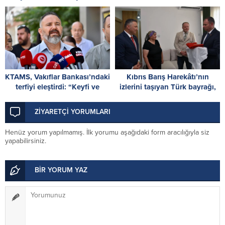
hazırız
KTAMS, Vakıflar Bankası’ndaki
Kıbrıs Barış Harekâtı’nın
terfiyi eleştirdi: “Keyfi ve
izlerini taşıyan Türk bayrağı,
hukuka aykırı”
restorasyon ve konservasyon
sürecine alındı
ZİYARETÇİ YORUMLARI
Henüz yorum yapılmamış. İlk yorumu aşağıdaki form aracılığıyla siz
yapabilirsiniz.
BİR YORUM YAZ