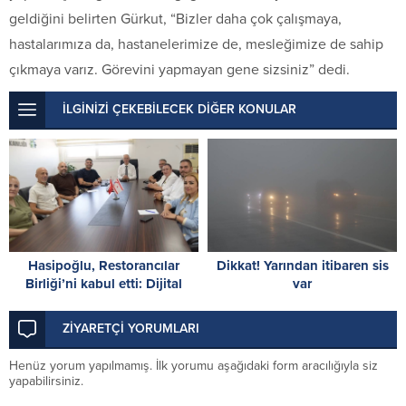
geldiğini belirten Gürkut, “Bizler daha çok çalışmaya,
hastalarımıza da, hastanelerimize de, mesleğimize de sahip
çıkmaya varız. Görevini yapmayan gene sizsiniz” dedi.
İLGİNİZİ ÇEKEBİLECEK DİĞER KONULAR
Hasipoğlu, Restorancılar
Dikkat! Yarından itibaren sis
Birliği’ni kabul etti: Dijital
var
detoks farkındalık çalışmaları
için iş birliği kararı
ZİYARETÇİ YORUMLARI
Henüz yorum yapılmamış. İlk yorumu aşağıdaki form aracılığıyla siz
yapabilirsiniz.