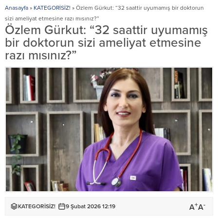
Anasayfa
»
KATEGORİSİZ!
»
Özlem Gürkut: “32 saattir uyumamış bir doktorun
sizi ameliyat etmesine razı mısınız?”
Özlem Gürkut: “32 saattir uyumamış
bir doktorun sizi ameliyat etmesine
razı mısınız?”
+
-
A
A
KATEGORİSİZ!
9 Şubat 2026 12:19