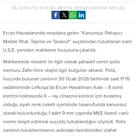
BU KONUYU SOSYAL MEDYA HESAPLARINDA PAYLAŞ
Ercan Havaalanında meydana gelen “Kanunsuz Patlayıcı
Madde İthal, Taşıma ve Tasarruf” suçlarından tutuklanan zanlı
U.S.E. yeniden mahkeme huzuruna çıkarıldı.
Mahkemede mesele ile ilgili olarak şahadet veren polis
memuru Zafer İnce olayla ilgili bulguları aktardı. Polis,
huzurda bulunan zanlının 30 Ocak 2026 tarihinde saat 17:15
raddelerinde Lefkoşa’da Ercan Havalimanı Kale – 8 isimli
kontrol noktasında X – ray cihazına kontrol için bırakmış
olduğu siyah renk ceketi içerisinde tasarrufunda kanunsuz
olarak bulundurduğu 1 adet 9 mm çapında MKE ibareli canlı
mermi tespit edilerek suçüstü tutuklandığını söyledi. Polis
zanlının tutuklanmasının ardından kendisinden izahat