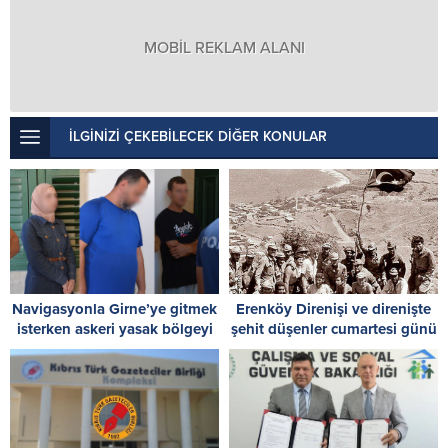
MOBİL REKLAM ALANI
İLGİNİZİ ÇEKEBİLECEK DİĞER KONULAR
Navigasyonla Girne’ye gitmek
Erenköy Direnişi ve direnişte
isterken askeri yasak bölgeyi
şehit düşenler cumartesi günü
ihlal ettiler
düzenlenecek törenle anılacak