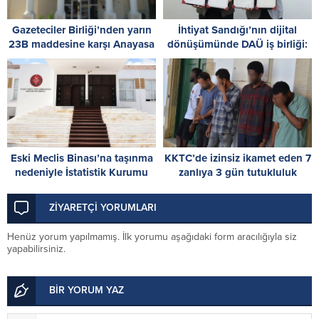
Gazeteciler Birliği’nden yarın
İhtiyat Sandığı’nın dijital
23B maddesine karşı Anayasa
dönüşümünde DAÜ iş birliği:
Mahkemesi önünde
Protokol imzalandı
dayanışma çağrısı
Eski Meclis Binası’na taşınma
KKTC’de izinsiz ikamet eden 7
nedeniyle İstatistik Kurumu
zanlıya 3 gün tutukluluk
cuma gününe kadar hizmet
veremeyecek
ZİYARETÇİ YORUMLARI
Henüz yorum yapılmamış. İlk yorumu aşağıdaki form aracılığıyla siz
yapabilirsiniz.
BİR YORUM YAZ