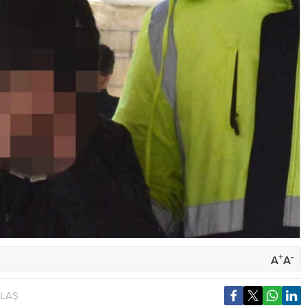
+
-
A
A
YLAŞ