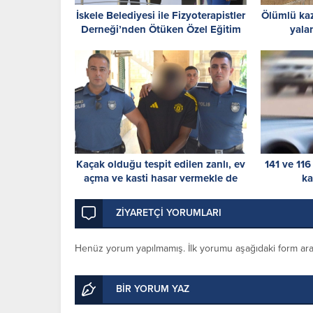
İskele Belediyesi ile Fizyoterapistler
Ölümlü kaz
Derneği’nden Ötüken Özel Eğitim
yala
Okulu’na ziyaret
Kaçak olduğu tespit edilen zanlı, ev
141 ve 116
açma ve kasti hasar vermekle de
ka
itham ediliyor: 8 gün tutukluluk
ZİYARETÇİ YORUMLARI
Henüz yorum yapılmamış. İlk yorumu aşağıdaki form aracıl
BİR YORUM YAZ