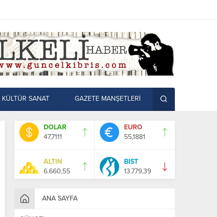
KÜLTÜR SANAT
GAZETE MANŞETLERİ
DOLAR
EURO
47,7111
55,1881
ALTIN
BIST
6.660,55
13.779,39
ANA SAYFA