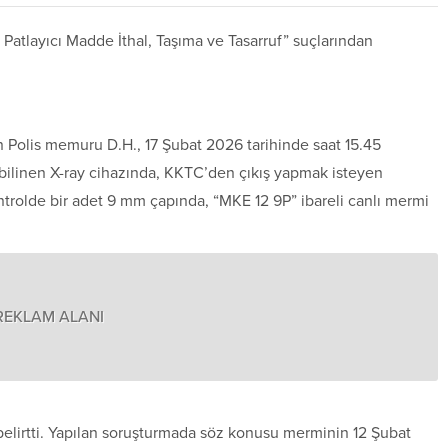
tlayıcı Madde İthal, Taşıma ve Tasarruf” suçlarından
 Polis memuru D.H., 17 Şubat 2026 tarihinde saat 15.45
k bilinen X-ray cihazında, KKTC’den çıkış yapmak isteyen
ontrolde bir adet 9 mm çapında, “MKE 12 9P” ibareli canlı mermi
REKLAM ALANI
ı belirtti. Yapılan soruşturmada söz konusu merminin 12 Şubat