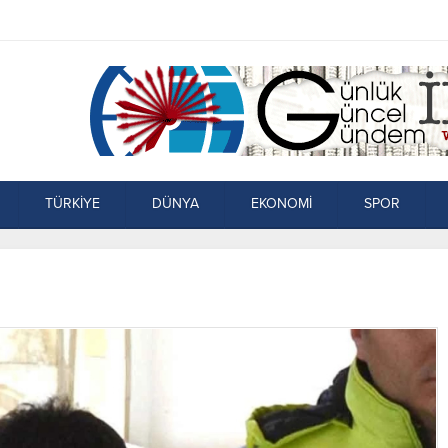
TÜRKİYE
DÜNYA
EKONOMİ
SPOR
a