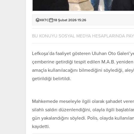
KKTC
18 Şubat 2026 15:26
BU KONUYU SOSYAL MEDYA HESAPLARINDA PA
Lefkoşa’da faaliyet gösteren Uluhan Oto Galeri’ye 
çemberine getirdiği tespit edilen M.A.B. yeniden
amaçla kullanılacağını bilmediğini söylediği, ale
getirildiği belirtildi.
Mahkemede meseleyle ilgili olarak şahadet veren
silahlı saldırı düzenlendiğini, olayla ilgili başlat
gün yakalandığını söyledi. Polis, olayda kullanıla
kaydetti.