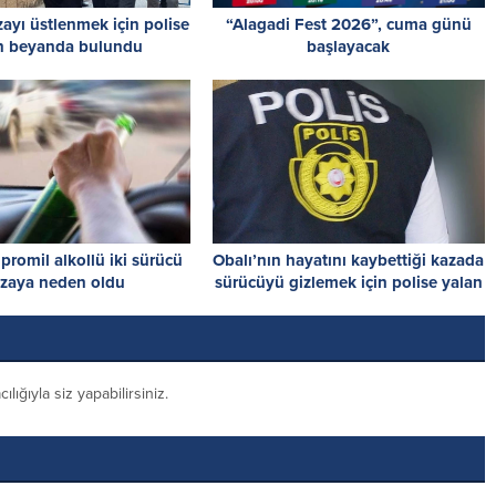
ayı üstlenmek için polise
“Alagadi Fest 2026”, cuma günü
n beyanda bulundu
başlayacak
 promil alkollü iki sürücü
Obalı’nın hayatını kaybettiği kazada
zaya neden oldu
sürücüyü gizlemek için polise yalan
söyleyen bir kişi tutuklandı
ığıyla siz yapabilirsiniz.