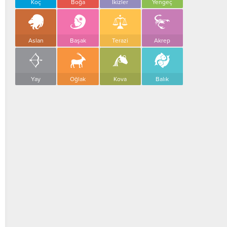
Koç
Boğa
İkizler
Yengeç
Aslan
Başak
Terazi
Akrep
Yay
Oğlak
Kova
Balık