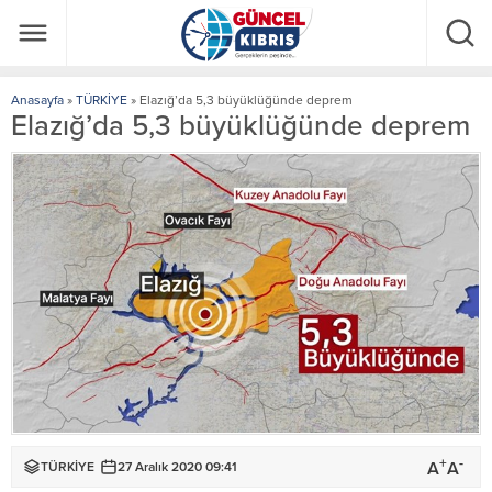
Anasayfa
»
TÜRKİYE
»
Elazığ’da 5,3 büyüklüğünde deprem
Elazığ’da 5,3 büyüklüğünde deprem
+
-
A
A
TÜRKİYE
27 Aralık 2020 09:41