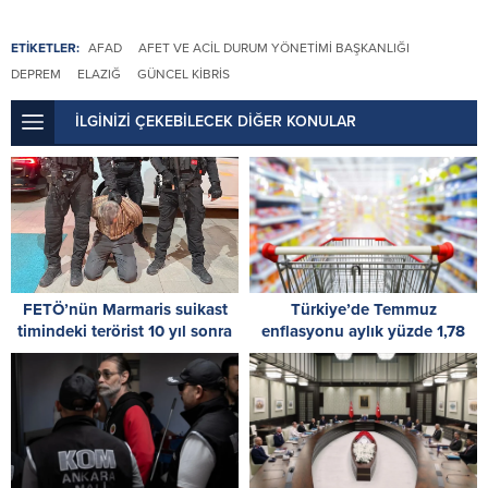
ETİKETLER:
AFAD
AFET VE ACIL DURUM YÖNETIMI BAŞKANLIĞI
DEPREM
ELAZIĞ
GÜNCEL KIBRIS
İLGİNİZİ ÇEKEBİLECEK DİĞER KONULAR
FETÖ’nün Marmaris suikast
Türkiye’de Temmuz
timindeki terörist 10 yıl sonra
enflasyonu aylık yüzde 1,78
yakalandı
oldu