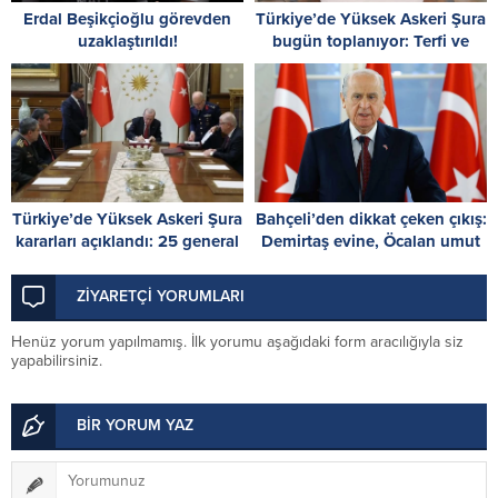
Erdal Beşikçioğlu görevden
Türkiye’de Yüksek Askeri Şura
uzaklaştırıldı!
bugün toplanıyor: Terfi ve
atama kararları masada
Türkiye’de Yüksek Askeri Şura
Bahçeli’den dikkat çeken çıkış:
kararları açıklandı: 25 general
Demirtaş evine, Öcalan umut
ve amiral terfi etti
hakkına kavuşmalı
ZİYARETÇİ YORUMLARI
Henüz yorum yapılmamış. İlk yorumu aşağıdaki form aracılığıyla siz
yapabilirsiniz.
BİR YORUM YAZ