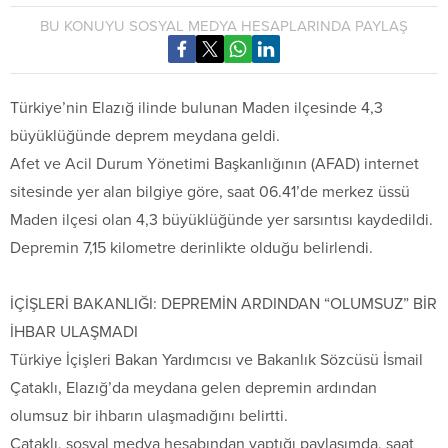
BU KONUYU SOSYAL MEDYA HESAPLARINDA PAYLAŞ
Türkiye’nin Elazığ ilinde bulunan Maden ilçesinde 4,3
büyüklüğünde deprem meydana geldi.
Afet ve Acil Durum Yönetimi Başkanlığının (AFAD) internet
sitesinde yer alan bilgiye göre, saat 06.41’de merkez üssü
Maden ilçesi olan 4,3 büyüklüğünde yer sarsıntısı kaydedildi.
Depremin 7,15 kilometre derinlikte olduğu belirlendi.
İÇİŞLERİ BAKANLIĞI: DEPREMİN ARDINDAN “OLUMSUZ” BİR
İHBAR ULAŞMADI
Türkiye İçişleri Bakan Yardımcısı ve Bakanlık Sözcüsü İsmail
Çataklı, Elazığ’da meydana gelen depremin ardından
olumsuz bir ihbarın ulaşmadığını belirtti.
Çataklı, sosyal medya hesabından yaptığı paylaşımda, saat