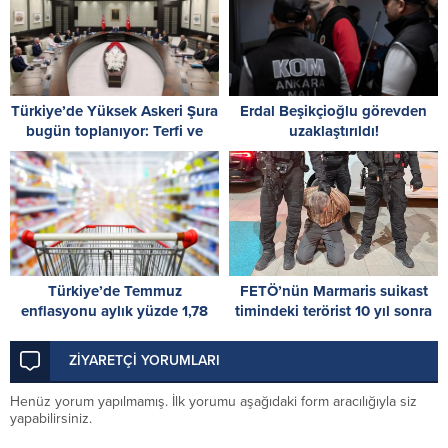
Türkiye’de Yüksek Askeri Şura
Erdal Beşikçioğlu görevden
bugün toplanıyor: Terfi ve
uzaklaştırıldı!
atama kararları masada
Türkiye’de Temmuz
FETÖ’nün Marmaris suikast
enflasyonu aylık yüzde 1,78
timindeki terörist 10 yıl sonra
oldu
yakalandı
ZİYARETÇİ YORUMLARI
Henüz yorum yapılmamış. İlk yorumu aşağıdaki form aracılığıyla siz
yapabilirsiniz.