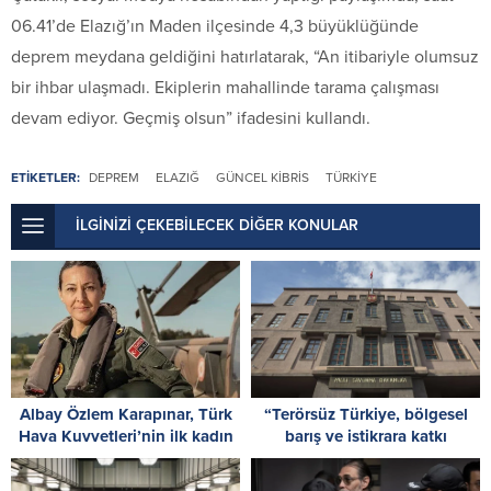
06.41’de Elazığ’ın Maden ilçesinde 4,3 büyüklüğünde
deprem meydana geldiğini hatırlatarak, “An itibariyle olumsuz
bir ihbar ulaşmadı. Ekiplerin mahallinde tarama çalışması
devam ediyor. Geçmiş olsun” ifadesini kullandı.
ETİKETLER:
DEPREM
ELAZIĞ
GÜNCEL KIBRIS
TÜRKIYE
İLGİNİZİ ÇEKEBİLECEK DİĞER KONULAR
Albay Özlem Karapınar, Türk
“Terörsüz Türkiye, bölgesel
Hava Kuvvetleri’nin ilk kadın
barış ve istikrara katkı
paşası oldu
sağlayacak”