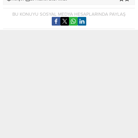
BU KONUYU SOSYAL MEDYA HESAPLARINDA PAYLAŞ
Yiğitler köyünde eski kerpiçten inşa edilmiş iki katlı ev çöktü,
bir kişi hayatını kaybetti, iki kişi yaralandı.
Üzücü olay bugün 00.30 sıralarında meydana geldi.
Raşit Özsağlam (70), Hacer Özsağlam (65) ve Müseret
Özsağlam’ın (34) birlikte yaşadığı eski kerpiç evin yatak
odasının da bulunduğu üst katı çöktü.
MOBİL REKLAM ALANI