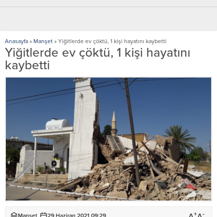
Anasayfa
»
Manşet
»
Yiğitlerde ev çöktü, 1 kişi hayatını kaybetti
Yiğitlerde ev çöktü, 1 kişi hayatını
kaybetti
+
-
A
A
Manşet
29 Haziran 2021 09:29