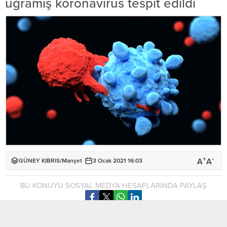
uğramış koronavirüs tespit edildi
+
-
A
A
GÜNEY KIBRIS
/
Manşet
3 Ocak 2021 16:03
BU KONUYU SOSYAL MEDYA HESAPLARINDA PAYLAŞ
üney Kıbrıs’ta, mutasyona uğramış 12 yeni tip koronavirüs