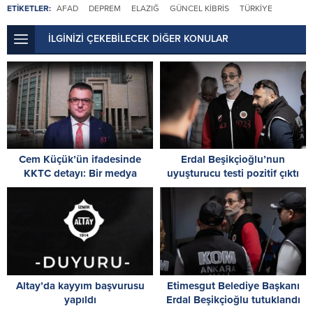
ETİKETLER:
AFAD
DEPREM
ELAZIĞ
GÜNCEL KIBRIS
TÜRKIYE
İLGİNİZİ ÇEKEBİLECEK DİĞER KONULAR
Cem Küçük’ün ifadesinde
Erdal Beşikçioğlu’nun
KKTC detayı: Bir medya
uyuşturucu testi pozitif çıktı
kuruluşundan 17 işlemde 77
bin 983 TL aldığını söyledi
Altay’da kayyım başvurusu
Etimesgut Belediye Başkanı
yapıldı
Erdal Beşikçioğlu tutuklandı