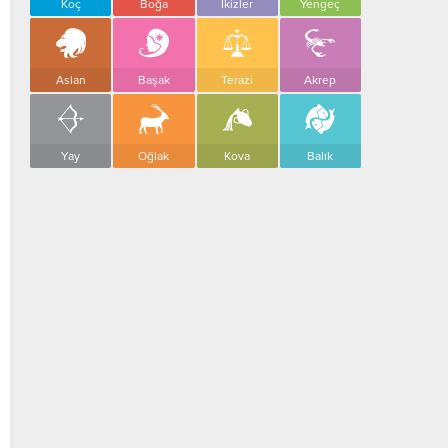
Koç
Boğa
İkizler
Yengeç
Aslan
Başak
Terazi
Akrep
Yay
Oğlak
Kova
Balık