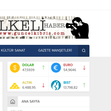
KÜLTÜR SANAT
GAZETE MANŞETLERİ
DOLAR
EURO
47,5939
54,9646
ALTIN
BIST
6.488,95
13.798,82
ANA SAYFA