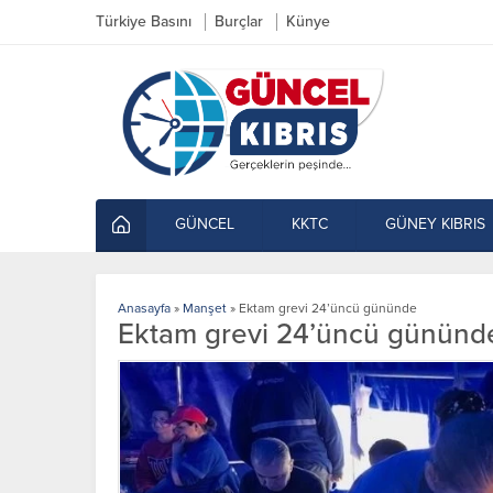
Türkiye Basını
Burçlar
Künye
GÜNCEL
KKTC
GÜNEY KIBRIS
Anasayfa
»
Manşet
»
Ektam grevi 24’üncü gününde
Ektam grevi 24’üncü gününd