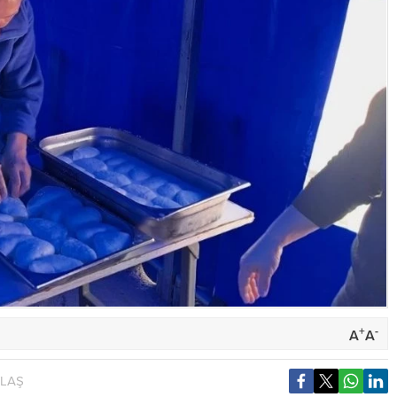
+
-
A
A
YLAŞ