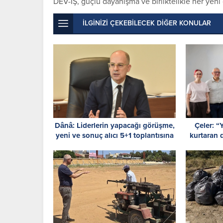
DEV-İŞ, güçlü dayanışma ve birliktelikle her yen
İLGİNİZİ ÇEKEBİLECEK DİĞER KONULAR
Dânâ: Liderlerin yapacağı görüşme,
Çeler: 
yeni ve sonuç alıcı 5+1 toplantısına
kurtaran 
hazırlık niteliği taşıyor
poli