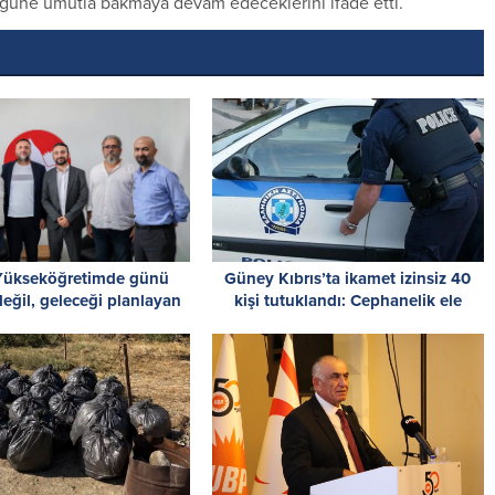
i güne umutla bakmaya devam edeceklerini ifade etti.
“Yükseköğretimde günü
Güney Kıbrıs’ta ikamet izinsiz 40
değil, geleceği planlayan
kişi tutuklandı: Cephanelik ele
tikalara ihtiyaç var”
geçirildi