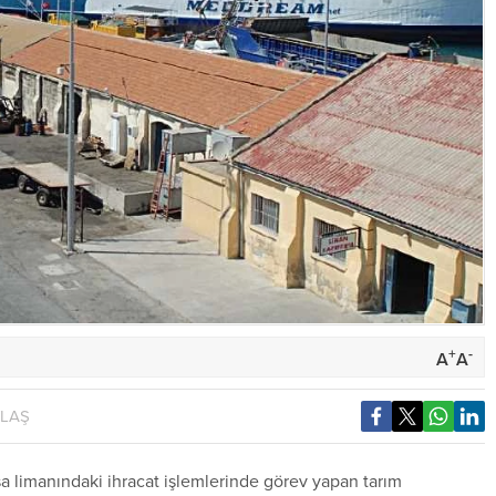
+
-
A
A
YLAŞ
sa limanındaki ihracat işlemlerinde görev yapan tarım