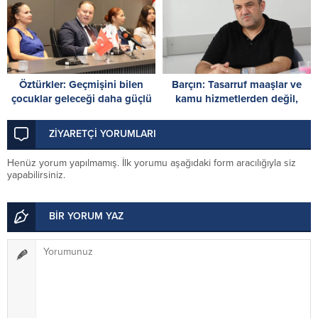
Öztürkler: Geçmişini bilen
Barçın: Tasarruf maaşlar ve
çocuklar geleceği daha güçlü
kamu hizmetlerden değil,
inşa eder
harcama reformuyla
başlayacak
ZİYARETÇİ YORUMLARI
Henüz yorum yapılmamış. İlk yorumu aşağıdaki form aracılığıyla siz
yapabilirsiniz.
BİR YORUM YAZ