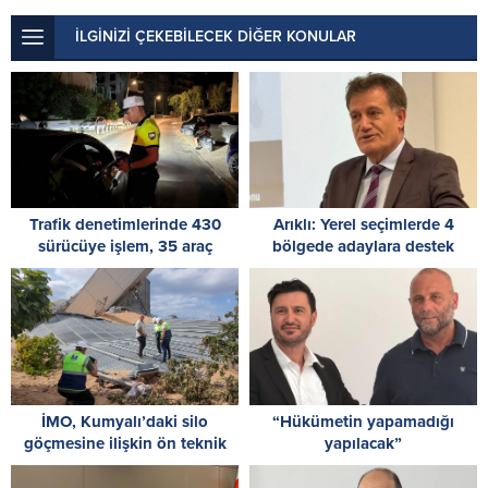
İLGİNİZİ ÇEKEBİLECEK DİĞER KONULAR
Trafik denetimlerinde 430
Arıklı: Yerel seçimlerde 4
sürücüye işlem, 35 araç
bölgede adaylara destek
trafikten men edildi
planlıyoruz; nihai karar Parti
Meclisi’nde
İMO, Kumyalı’daki silo
“Hükümetin yapamadığı
göçmesine ilişkin ön teknik
yapılacak”
incelemesini tamamladı