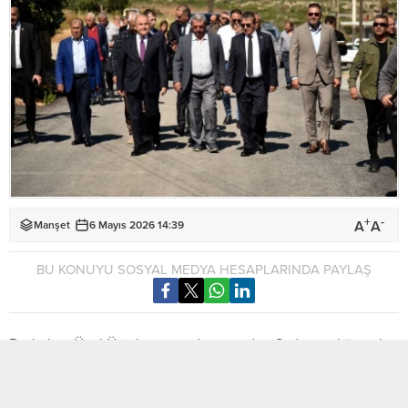
+
-
A
A
Manşet
6 Mayıs 2026 14:39
BU KONUYU SOSYAL MEDYA HESAPLARINDA PAYLAŞ
Başbakan Ünal Üstel, yapımı devam eden Sadrazamköy yolu
ile Çatalköy-Değirmenlik yolunda incelemelerde bulundu.