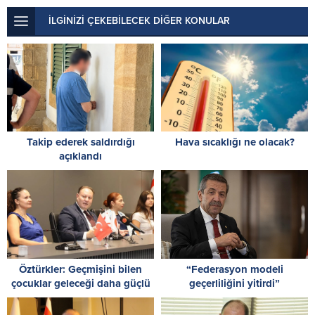
İLGİNİZİ ÇEKEBİLECEK DİĞER KONULAR
Takip ederek saldırdığı
Hava sıcaklığı ne olacak?
açıklandı
Öztürkler: Geçmişini bilen
“Federasyon modeli
çocuklar geleceği daha güçlü
geçerliliğini yitirdi”
inşa eder