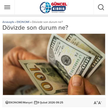
Anasayfa
»
EKONOMİ
»
Dövizde son durum ne?
Dövizde son durum ne?
+
-
A
A
EKONOMİ
/
Manşet
9 Şubat 2026 09:25