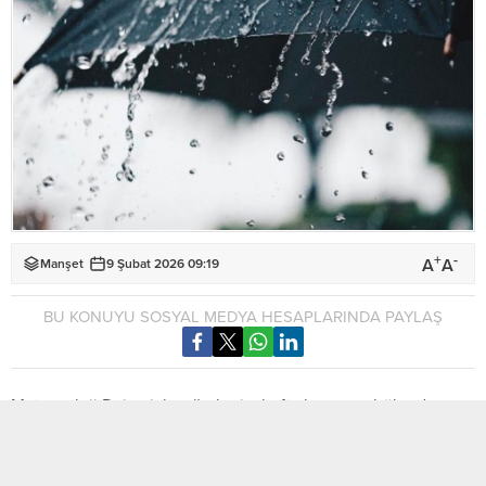
+
-
A
A
Manşet
9 Şubat 2026 09:19
BU KONUYU SOSYAL MEDYA HESAPLARINDA PAYLAŞ
Meteoroloji Dairesi, bugün hariç, hafta boyunca bölgede yer
yer sağanak yağış beklendiğini duyurdu.
Meteoroloji Dairesi’nin 7 – 13 Şubat tarihlerini kapsayan