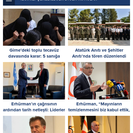
Girne’deki toplu tecavüz
Atatürk Anıtı ve Şehitler
davasında karar: 5 sanığa
Anıtı’nda tören düzenlendi
toplam 55 yıl hapis
Erhürman’ın çağrısının
Erhürman, “Mayınların
ardından tarih netleşti: Liderler
temizlenmesini biz kabul ettik,
26 Ağustos’ta buluşuyor
Rum tarafı reddetti”