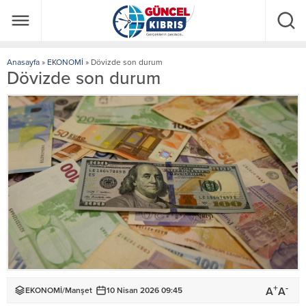
Anasayfa
»
EKONOMİ
»
Dövizde son durum
Dövizde son durum
+
-
A
A
EKONOMİ
/
Manşet
10 Nisan 2026 09:45