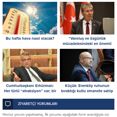
hazırız
kamuoyuyla paylaşılmalı!
Bu hafta hava nasıl olacak?
“Varoluş ve özgürlük
mücadelesindeki en önemli
dönüm noktalarından biri”
Cumhurbaşkanı Erhürman:
Küçük: Erenköy ruhunun
Her türlü “atraksiyon” var; bir
bıraktığı kutlu emanete sahip
ciddiyet eksik
çıkacağız
ZİYARETÇİ YORUMLARI
Henüz yorum yapılmamış. İlk yorumu aşağıdaki form aracılığıyla siz