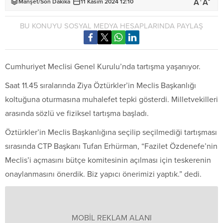
+
-
A
A
Manşet
/
Son Dakika
11 Kasım 2024 12:10
BU KONUYU SOSYAL MEDYA HESAPLARINDA PAYLAŞ
Cumhuriyet Meclisi Genel Kurulu’nda tartışma yaşanıyor.
Saat 11.45 sıralarında Ziya Öztürkler’in Meclis Başkanlığı
koltuğuna oturmasına muhalefet tepki gösterdi. Milletvekilleri
arasında sözlü ve fiziksel tartışma başladı.
Öztürkler’in Meclis Başkanlığına seçilip seçilmediği tartışması
sırasında CTP Başkanı Tufan Erhürman, “Fazilet Özdenefe’nin
Meclis’i açmasını bütçe komitesinin açılması için teskerenin
onaylanmasını önerdik. Biz yapıcı önerimizi yaptık.” dedi.
MOBİL REKLAM ALANI