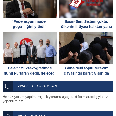
“Federasyon modeli
Basın-Sen: Sistem çöktü,
geçerliliğini yitirdi”
ülkenin ihtiyacı halktan yana
bir yönetim anlayışıdır
Çeler: “Yükseköğretimde
Girne’deki toplu tecavüz
günü kurtaran değil, geleceği
davasında karar: 5 sanığa
planlayan politikalara ihtiyaç
toplam 55 yıl hapis
var”
ZİYARETÇİ YORUMLARI
Henüz yorum yapılmamış. İlk yorumu aşağıdaki form aracılığıyla siz
yapabilirsiniz.