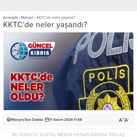
Anasayfa
»
Manşet
»
KKTC’de neler yaşandı?
KKTC’de neler yaşandı?
+
-
A
A
Manşet
/
Son Dakika
11 Kasım 2024 11:58
BU KONUYU SOSYAL MEDYA HESAPLARINDA PAYLAŞ