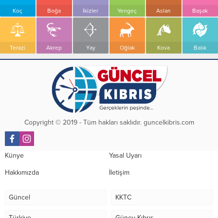
Koç
Boğa
İkizler
Yengeç
Aslan
Başak
Terazi
Akrep
Yay
Oğlak
Kova
Balık
Copyright © 2019 - Tüm hakları saklıdır. guncelkibris.com
Künye
Yasal Uyarı
Hakkımızda
İletişim
Güncel
KKTC
Türkiye
Güney Kıbrıs