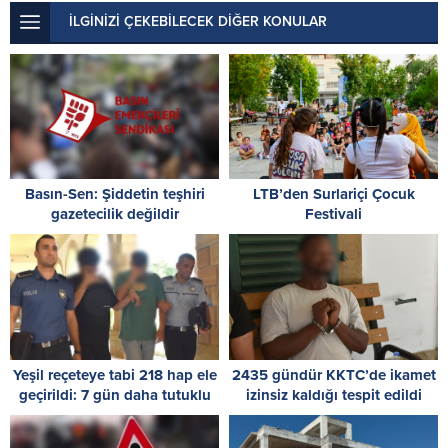
İLGİNİZİ ÇEKEBİLECEK DİĞER KONULAR
Basın-Sen: Şiddetin teşhiri
LTB’den Surlariçi Çocuk
gazetecilik değildir
Festivali
Yeşil reçeteye tabi 218 hap ele
2435 gündür KKTC’de ikamet
geçirildi: 7 gün daha tutuklu
izinsiz kaldığı tespit edildi
kalacaklar