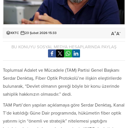
+
-
A
A
KKTC
23 Şubat 2026 15:33
BU KONUYU SOSYAL MEDYA HESAPLARINDA PAYLAŞ
Toplumsal Adalet ve Mücadele (TAM) Partisi Genel Başkanı
Serdar Denktaş, Fiber Optik Protokolü’ne ilişkin eleştirilerde
bulunarak, “Devlet olmanın gereği böyle bir konu üzerinde
sahiplik hakkınızın olmasıdır.” dedi.
TAM Parti’den yapılan açıklamaya göre Serdar Denktaş, Kanal
T’de katıldığı Güne Dair programında, hükümetin fiber optik
yatırımı için “önemli ve stratejik” nitelemesi yaptığını