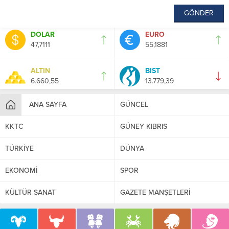
DOLAR
EURO
47,7111
55,1881
ALTIN
BIST
6.660,55
13.779,39
ANA SAYFA
GÜNCEL
KKTC
GÜNEY KIBRIS
TÜRKİYE
DÜNYA
EKONOMİ
SPOR
KÜLTÜR SANAT
GAZETE MANŞETLERİ