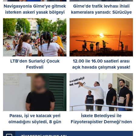
Navigasyonla Girne’ye gitmek
Girne’de trafik levhası ihlali
isterken askeri yasak bölgeyi
kameralara yansıdı: Sürücüye
ihlal ettiler
7 bin TL ceza
LTB’den Surlariçi Çocuk
12.00 ile 16.00 saatleri arası
Festivali
açık havada çalışmak yasak!
Parası, işi ve kalacak yeri
İskele Belediyesi ile
olmadığını söyledi, 8 gün
Fizyoterapistler Derneği’nden
tutuklu kalacak
Ötüken Özel Eğitim Okulu’na
ziyaret