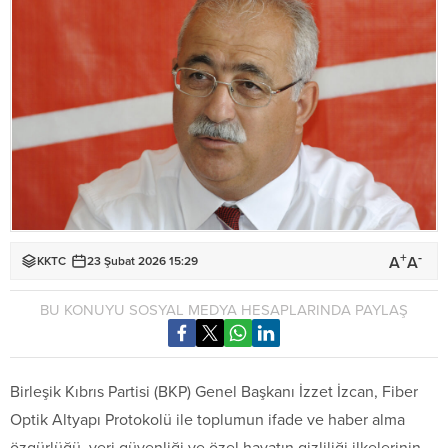
+
-
A
A
KKTC
23 Şubat 2026 15:29
BU KONUYU SOSYAL MEDYA HESAPLARINDA PAYLAŞ
Birleşik Kıbrıs Partisi (BKP) Genel Başkanı İzzet İzcan, Fiber
Optik Altyapı Protokolü ile toplumun ifade ve haber alma
özgürlüğü, veri güvenliği ve özel hayatın gizliliği ilkelerinin