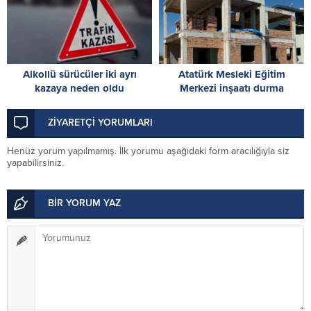
Alkollü sürücüler iki ayrı
Atatürk Mesleki Eğitim
kazaya neden oldu
Merkezi inşaatı durma
noktasında! İskele’den acil
destek çağrısı
ZİYARETÇİ YORUMLARI
Henüz yorum yapılmamış. İlk yorumu aşağıdaki form aracılığıyla siz
yapabilirsiniz.
BİR YORUM YAZ