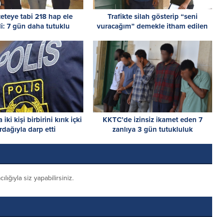
çeteye tabi 218 hap ele
Trafikte silah gösterip “seni
di: 7 gün daha tutuklu
vuracağım” demekle itham edilen
kalacaklar
zanlı, tutuksuz yargılanacak
iki kişi birbirini kırık içki
KKTC’de izinsiz ikamet eden 7
rdağıyla darp etti
zanlıya 3 gün tutukluluk
ığıyla siz yapabilirsiniz.