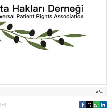
+
-
A
A
YLAŞ