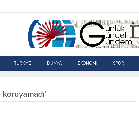
TÜRKİYE
DÜNYA
EKONOMİ
SPOR
nı koruyamadı”