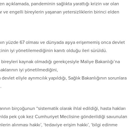
len açıklamada, pandeminin sağlıkta yarattığı krizin var olan
 ve engelli bireylerin yaşanan yetersizliklerin birinci elden
nının yüzde 67 olması ve dünyada aşıya erişememiş onca devlet
inin iyi yönetilemediğinin kanıtı olduğu ileri sürüldü.
li bireyleri kaynak olmadığı gerekçesiyle Maliye Bakanlığı’na
klarının iyi yönetilmediğini,
evlet eliyle ayrımcılık yapıldığı, Sağlık Bakanlığının sorunlara
.
rının birçoğunun “sistematik olarak ihlal edildiği, hasta hakları
9 yılda pek çok kez Cumhuriyet Meclisine gönderildiği savunulan
in alınması hakkı’, ‘tedaviye erişim hakkı’, ‘bilgi edinme