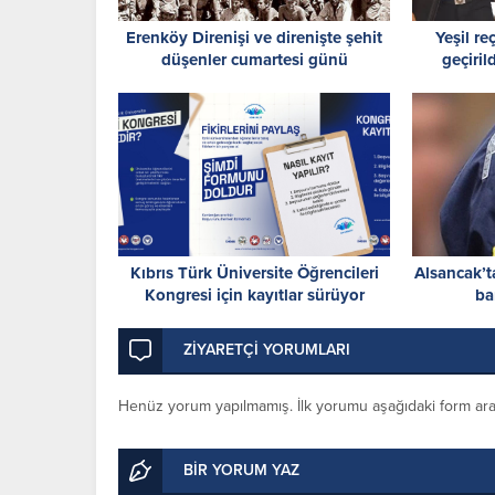
Erenköy Direnişi ve direnişte şehit
Yeşil re
düşenler cumartesi günü
geçiril
düzenlenecek törenle anılacak
Kıbrıs Türk Üniversite Öğrencileri
Alsancak’ta 
Kongresi için kayıtlar sürüyor
ba
ZİYARETÇİ YORUMLARI
Henüz yorum yapılmamış. İlk yorumu aşağıdaki form aracıl
BİR YORUM YAZ