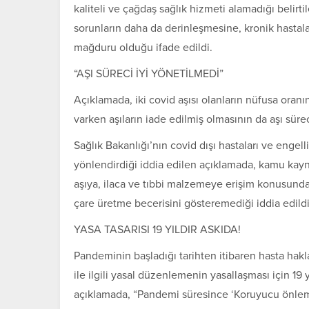
kaliteli ve çağdaş sağlık hizmeti alamadığı belirti
sorunların daha da derinleşmesine, kronik hastalar
mağduru olduğu ifade edildi.
“AŞI SÜRECİ İYİ YÖNETİLMEDİ”
Açıklamada, iki covid aşısı olanların nüfusa ora
varken aşıların iade edilmiş olmasının da aşı sürec
Sağlık Bakanlığı’nın covid dışı hastaları ve engel
yönlendirdiği iddia edilen açıklamada, kamu kayna
aşıya, ilaca ve tıbbi malzemeye erişim konusunda d
çare üretme becerisini gösteremediği iddia edildi
YASA TASARISI 19 YILDIR ASKIDA!
Pandeminin başladığı tarihten itibaren hasta hakla
ile ilgili yasal düzenlemenin yasallaşması için 1
açıklamada, “Pandemi süresince ‘Koruyucu önlemler