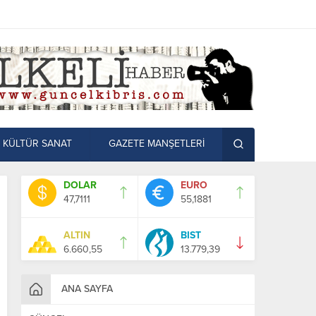
KÜLTÜR SANAT
GAZETE MANŞETLERİ
DOLAR
EURO
47,7111
55,1881
ALTIN
BIST
6.660,55
13.779,39
ANA SAYFA