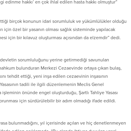
ilgi edinme hakkı’ en çok ihlal edilen hasta hakkı olmuştur”
t ettiği birçok konunun idari sorumluluk ve yükümlülükler olduğu
ı için özel bir yasanın olması sağlık sisteminde yapılacak
si için bir kılavuz oluşturması açısından da elzemdir” dedi.
 devletin sorumluluğunu yerine getirmediği savunulan
 mahkum bulunduran Merkezi Cezaevinde ortaya çıkan bulaş,
ı tehdit ettiği, yeni inşa edilen cezaevinin inşasının
sasının tadili ile ilgili düzenlemenin Meclis Genel
şleminin önünde engel oluşturduğu, Şartlı Tahliye Yasası
unması için sürdürülebilir bir adım olmadığı ifade edildi.
li yasa bulunmadığını, yıl içerisinde açılan ve hiç denetlenmeyen