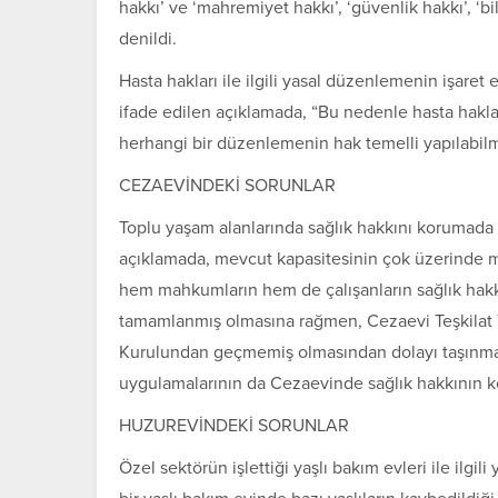
hakkı’ ve ‘mahremiyet hakkı’, ‘güvenlik hakkı’, ‘b
denildi.
Hasta hakları ile ilgili yasal düzenlemenin işare
ifade edilen açıklamada, “Bu nedenle hasta haklar
herhangi bir düzenlemenin hak temelli yapılabilme
CEZAEVİNDEKİ SORUNLAR
Toplu yaşam alanlarında sağlık hakkını korumada
açıklamada, mevcut kapasitesinin çok üzerinde
hem mahkumların hem de çalışanların sağlık hakkın
tamamlanmış olmasına rağmen, Cezaevi Teşkilat Ya
Kurulundan geçmemiş olmasından dolayı taşınma i
uygulamalarının da Cezaevinde sağlık hakkının kor
HUZUREVİNDEKİ SORUNLAR
Özel sektörün işlettiği yaşlı bakım evleri ile ilgi