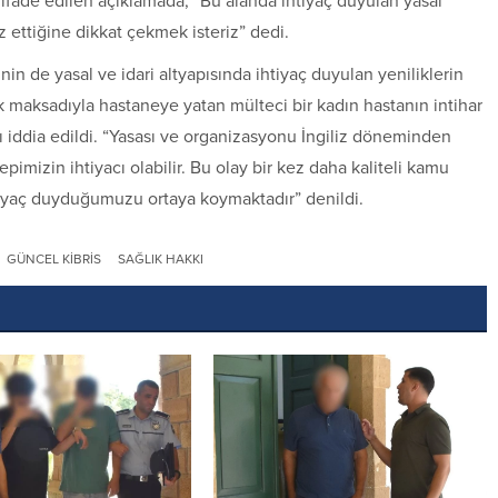
i ifade edilen açıklamada, “Bu alanda ihtiyaç duyulan yasal
z ettiğine dikkat çekmek isteriz” dedi.
in de yasal ve idari altyapısında ihtiyaç duyulan yeniliklerin
k maksadıyla hastaneye yatan mülteci bir kadın hastanın intihar
ğı iddia edildi. “Yasası ve organizasyonu İngiliz döneminden
imizin ihtiyacı olabilir. Bu olay bir kez daha kaliteli kamu
htiyaç duyduğumuzu ortaya koymaktadır” denildi.
GÜNCEL KIBRIS
SAĞLIK HAKKI