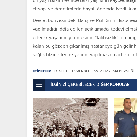
bir yaşlı bakım evinde bazı yaşlıların kaybedildiğ
altyapı ve denetimlerin hayati önemde ivedilik ar
Devlet bünyesindeki Barış ve Ruh Sinir Hastanesin
yapılmadığı iddia edilen açıklamada, tedavi olma
ederek yaşamını yitirmesinin “talihsizlik” olmadı
kalan bu gözden çıkarılmış hastaneye gün gelir hep
sağlık hizmetlerine yatırım yapılmasına acilen i
ETİKETLER:
DEVLET
EVRENSEL HASTA HAKLARI DERNEĞI
İLGİNİZİ ÇEKEBİLECEK DİĞER KONULAR