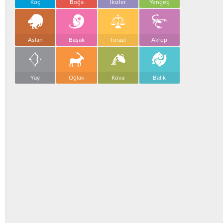
Koç
Boğa
İkizler
Yengeç
Aslan
Başak
Terazi
Akrep
Yay
Oğlak
Kova
Balık