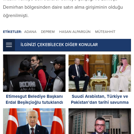
Demirhan bölgesinden daire satın alma girişiminin olduğu
öğrenilmişti.
ETİKETLER:
ADANA
DEPREM
HASAN ALPARGÜN
MÜTEAHHIT
İLGİNİZİ ÇEKEBİLECEK DİĞER KONULAR
Etimesgut Belediye Başkanı
Suudi Arabistan, Türkiye ve
Erdal Beşikçioğlu tutuklandı
Pakistan’dan tarihi savunma
ittifakı: İmzalar atıldı