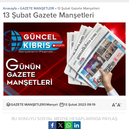
Anasayfa
»
GAZETE MANŞETLERİ
»
13 Şubat Gazete Manşetleri
13 Şubat Gazete Manşetleri
+
-
A
A
GAZETE MANŞETLERİ
/
Manşet
13 Şubat 2023 09:19
BU KONUYU SOSYAL MEDYA HESAPLARINDA PAYLAŞ