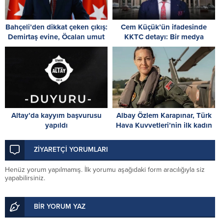
Bahçeli’den dikkat çeken çıkış:
Cem Küçük’ün ifadesinde
Demirtaş evine, Öcalan umut
KKTC detayı: Bir medya
hakkına kavuşmalı
kuruluşundan 17 işlemde 77
bin 983 TL aldığını söyledi
Altay’da kayyım başvurusu
Albay Özlem Karapınar, Türk
yapıldı
Hava Kuvvetleri’nin ilk kadın
paşası oldu
ZİYARETÇİ YORUMLARI
Henüz yorum yapılmamış. İlk yorumu aşağıdaki form aracılığıyla siz
yapabilirsiniz.
BİR YORUM YAZ