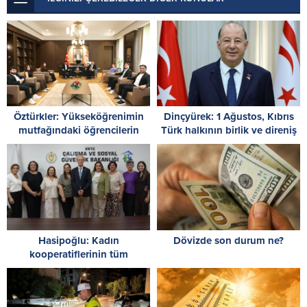
Öztürkler: Yükseköğrenimin
Dinçyürek: 1 Ağustos, Kıbrıs
mutfağındaki öğrencilerin
Türk halkının birlik ve direniş
Cumhuriyet Meclisi’nde
ruhunun simgesidir
kongre yapması önemli
Hasipoğlu: Kadın
Dövizde son durum ne?
kooperatiflerinin tüm
çalışanlarının sigorta
primlerini yüzde 100
karşılayacağız