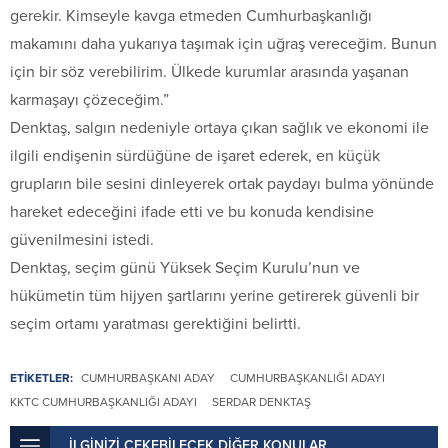
gerekir. Kimseyle kavga etmeden Cumhurbaşkanlığı
makamını daha yukarıya taşımak için uğraş vereceğim. Bunun
için bir söz verebilirim. Ülkede kurumlar arasında yaşanan
karmaşayı çözeceğim.”
Denktaş, salgın nedeniyle ortaya çıkan sağlık ve ekonomi ile
ilgili endişenin sürdüğüne de işaret ederek, en küçük
grupların bile sesini dinleyerek ortak paydayı bulma yönünde
hareket edeceğini ifade etti ve bu konuda kendisine
güvenilmesini istedi.
Denktaş, seçim günü Yüksek Seçim Kurulu’nun ve
hükümetin tüm hijyen şartlarını yerine getirerek güvenli bir
seçim ortamı yaratması gerektiğini belirtti.
ETİKETLER:
CUMHURBAŞKANI ADAY
CUMHURBAŞKANLIĞI ADAYI
KKTC CUMHURBAŞKANLIĞI ADAYI
SERDAR DENKTAŞ
İLGİNİZİ ÇEKEBİLECEK DİĞER KONULAR