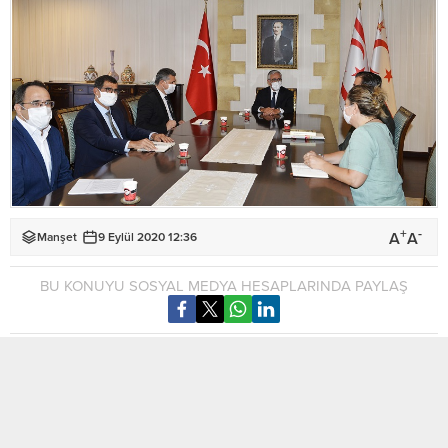
+
-
A
A
Manşet
9 Eylül 2020 12:36
BU KONUYU SOSYAL MEDYA HESAPLARINDA PAYLAŞ
Cumhurbaşkanı Mustafa Akıncı, Yakın Doğu Üniversitesi’ne
(YDÜ) bağlı Yakın Doğu Enstitüsü’nün Başkanı Yrd. Doç. Dr.
Mustafa Çıraklı ve beraberindeki heyeti kabul ederek