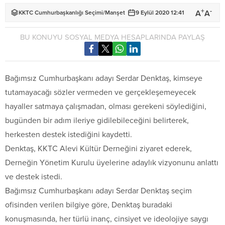
+
-
A
A
KKTC Cumhurbaşkanlığı Seçimi
/
Manşet
9 Eylül 2020 12:41
BU KONUYU SOSYAL MEDYA HESAPLARINDA PAYLAŞ
Bağımsız Cumhurbaşkanı adayı Serdar Denktaş, kimseye
tutamayacağı sözler vermeden ve gerçekleşemeyecek
hayaller satmaya çalışmadan, olması gerekeni söylediğini,
bugünden bir adım ileriye gidilebileceğini belirterek,
herkesten destek istediğini kaydetti.
Denktaş, KKTC Alevi Kültür Derneğini ziyaret ederek,
Derneğin Yönetim Kurulu üyelerine adaylık vizyonunu anlattı
ve destek istedi.
Bağımsız Cumhurbaşkanı adayı Serdar Denktaş seçim
ofisinden verilen bilgiye göre, Denktaş buradaki
konuşmasında, her türlü inanç, cinsiyet ve ideolojiye saygı