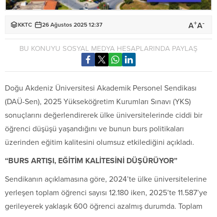
+
-
A
A
KKTC
26 Ağustos 2025 12:37
BU KONUYU SOSYAL MEDYA HESAPLARINDA PAYLAŞ
Doğu Akdeniz Üniversitesi
Akademik Personel Sendikası
(
DAÜ
-Sen), 2025 Yükseköğretim Kurumları Sınavı (YKS)
sonuçlarını değerlendirerek ülke üniversitelerinde ciddi bir
öğrenci düşüşü yaşandığını ve bunun burs politikaları
üzerinden eğitim kalitesini olumsuz etkilediğini açıkladı.
“BURS ARTIŞI, EĞİTİM KALİTESİNİ DÜŞÜRÜYOR”
Sendikanın açıklamasına göre, 2024’te ülke üniversitelerine
yerleşen toplam öğrenci sayısı 12.180 iken, 2025’te 11.587’ye
gerileyerek yaklaşık 600 öğrenci azalmış durumda. Toplam