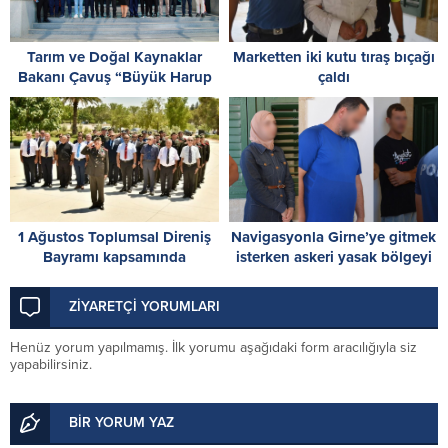
Tarım ve Doğal Kaynaklar
Marketten iki kutu tıraş bıçağı
Bakanı Çavuş “Büyük Harup
çaldı
Çalıştayı”na katıldı
1 Ağustos Toplumsal Direniş
Navigasyonla Girne’ye gitmek
Bayramı kapsamında
isterken askeri yasak bölgeyi
Cumhuriyet Parkı’nda çelenk
ihlal ettiler
töreni
ZİYARETÇİ YORUMLARI
Henüz yorum yapılmamış. İlk yorumu aşağıdaki form aracılığıyla siz
yapabilirsiniz.
BİR YORUM YAZ