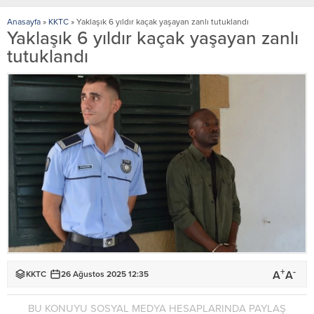
Anasayfa
»
KKTC
»
Yaklaşık 6 yıldır kaçak yaşayan zanlı tutuklandı
Yaklaşık 6 yıldır kaçak yaşayan zanlı
tutuklandı
+
-
A
A
KKTC
26 Ağustos 2025 12:35
BU KONUYU SOSYAL MEDYA HESAPLARINDA PAYLAŞ