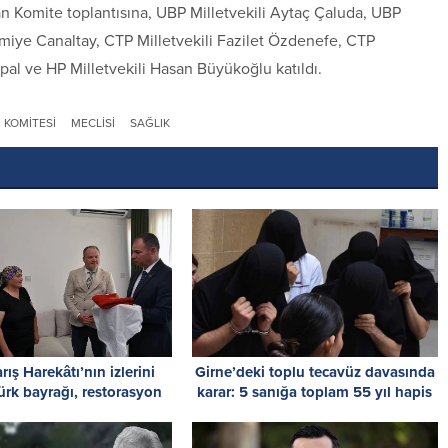
an Komite toplantısına, UBP Milletvekili Aytaç Çaluda, UBP
miye Canaltay, CTP Milletvekili Fazilet Özdenefe, CTP
 Topal ve HP Milletvekili Hasan Büyükoğlu katıldı.
KOMITESI
MECLISI
SAĞLIK
rış Harekâtı’nın izlerini
Girne’deki toplu tecavüz davasında
ürk bayrağı, restorasyon
karar: 5 sanığa toplam 55 yıl hapis
rvasyon sürecine alındı