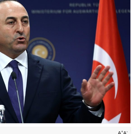
+
-
A
A