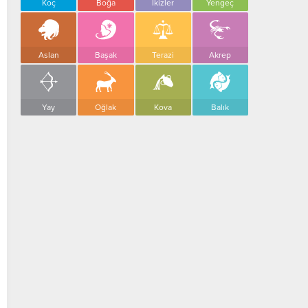
Koç
Boğa
İkizler
Yengeç
Aslan
Başak
Terazi
Akrep
Yay
Oğlak
Kova
Balık