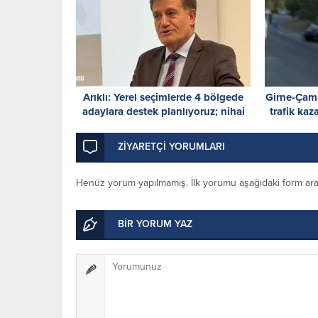
Arıklı: Yerel seçimlerde 4 bölgede
Girne-Çam
adaylara destek planlıyoruz; nihai
trafik kaz
karar Parti Meclisi’nde
ZİYARETÇİ YORUMLARI
Henüz yorum yapılmamış. İlk yorumu aşağıdaki form aracıl
BİR YORUM YAZ