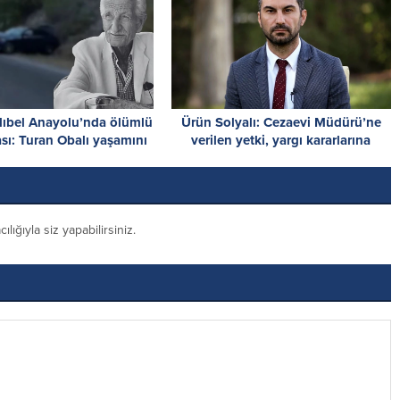
lıbel Anayolu’nda ölümlü
Ürün Solyalı: Cezaevi Müdürü’ne
ası: Turan Obalı yaşamını
verilen yetki, yargı kararlarına
yitirdi!
müdahaledir
ığıyla siz yapabilirsiniz.