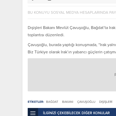
BU KONUYU SOSYAL MEDYA HESAPLARINDA PA
Dışişleri Bakanı Mevlüt Çavuşoğlu, Bağdat’ta Ira
toplantısı düzenledi.
Çavuşoğlu, burada yaptığı konuşmada, “Irak yalnız 
Biz Türkiye olarak Irak’ın yabancı güçlerin çatışm
ETİKETLER:
BAĞDAT
BAKANI
ÇAVUŞOĞLU
DIŞIŞLERI
İLGİNİZİ ÇEKEBİLECEK DİĞER KONULAR