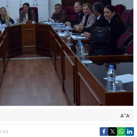
+
-
A
A
YLAŞ