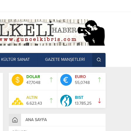
KÜLTÜR SANAT
GAZETE MANŞETLERİ
DOLAR
EURO
47,7048
55,0748
ALTIN
BIST
6.623,43
13.785,25
ANA SAYFA