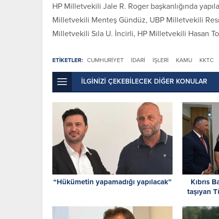
HP Milletvekili Jale R. Roger başkanlığında yapıl
Milletvekili Menteş Gündüz, UBP Milletvekili Res
Milletvekili Sıla U. İncirli, HP Milletvekili Hasan
ETİKETLER:
CUMHURİYET
İDARI
İŞLERİ
KAMU
KKTC
İLGİNİZİ ÇEKEBİLECEK DİĞER KONULAR
“Hükümetin yapamadığı yapılacak”
Kıbrıs Ba
taşıyan T
ve konse