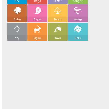
Koç
Boğa
İkizler
Yengeç
Aslan
Başak
Terazi
Akrep
Yay
Oğlak
Kova
Balık