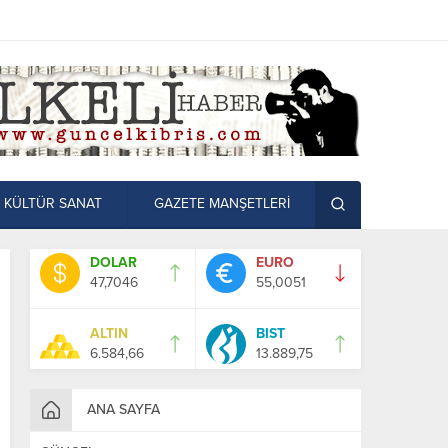
KÜLTÜR SANAT
GAZETE MANŞETLERİ
DOLAR
EURO
47,7046
55,0051
ALTIN
BIST
6.584,66
13.889,75
ANA SAYFA