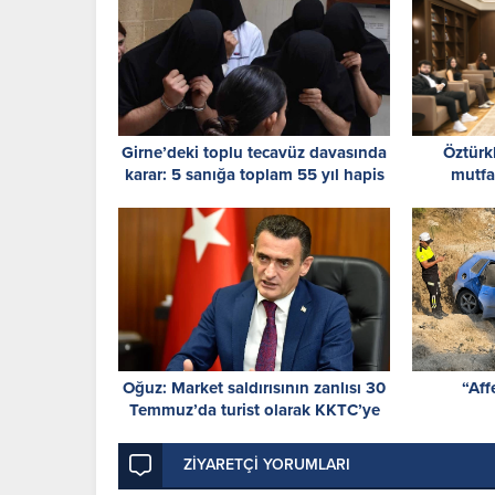
Girne’deki toplu tecavüz davasında
Öztürk
karar: 5 sanığa toplam 55 yıl hapis
mutfa
Cumhuri
Oğuz: Market saldırısının zanlısı 30
“Aff
Temmuz’da turist olarak KKTC’ye
giriş yaptı
ZİYARETÇİ YORUMLARI