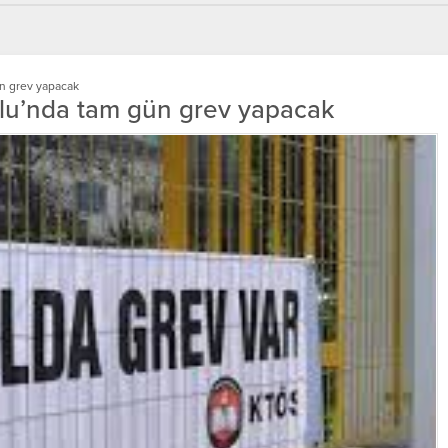
n grev yapacak
lu’nda tam gün grev yapacak