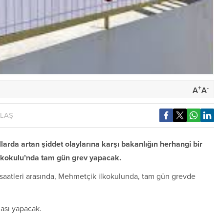
+
-
A
A
YLAŞ
arda artan şiddet olaylarına karşı bakanlığın herhangi bir
İlkokulu’nda tam gün grev yapacak.
 saatleri arasında, Mehmetçik ilkokulunda, tam gün grevde
ası yapacak.