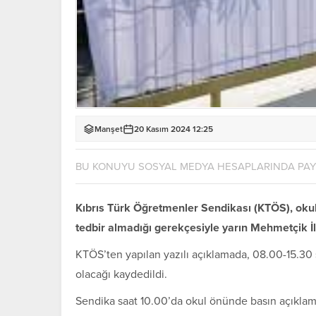
Manşet
20 Kasım 2024 12:25
BU KONUYU SOSYAL MEDYA HESAPLARINDA PA
Kıbrıs Türk Öğretmenler Sendikası (KTÖS), okull
tedbir almadığı gerekçesiyle yarın Mehmetçik 
KTÖS’ten yapılan yazılı açıklamada, 08.00-15.30
olacağı kaydedildi.
Sendika saat 10.00’da okul önünde basın açıklam