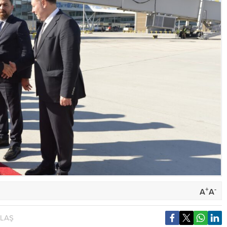
+
-
A
A
YLAŞ