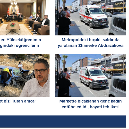
ler: Yükseköğrenimin
Metropoldeki bıçaklı saldırıda
ğındaki öğrencilerin
yaralanan Zhanerke Abdrazakova
yet Meclisi’nde kongre
için acil kan çağrısı
yapması önemli
et bizi Turan amca”
Markette bıçaklanan genç kadın
entübe edildi, hayati tehlikesi
sürüyor