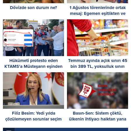
Dövizde son durum ne?
1 Ağustos törenlerinde ortak
mesaj: Egemen eşitlikten ve
iki devletli çözümden geri
adım yok
Hükümeti protesto eden
Temmuz ayında açlık sınırı 45
KTAMS’a Müsteşarın eşinden
bin 389 TL, yoksulluk sınırı
destek: Kalpli emoji dikkat
244 bin 818 TL oldu
çekti
Filiz Besim: Yedi yılda
Basın-Sen: Sistem çöktü,
çözülemeyen sorunlar seçim
ülkenin ihtiyacı halktan yana
öncesinde verilen vaatlerle
bir yönetim anlayışıdır
çözülemez