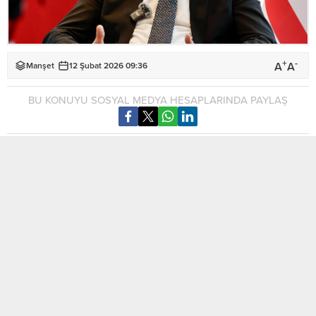
+
-
A
A
Manşet
12 Şubat 2026 09:36
BU KONUYU SOSYAL MEDYA HESAPLARINDA PAYLAŞ
Birleşmiş Milletler (BM) Genel Sekreteri Antonio Guterres ile
görüşmek için New York’ta bulunan Cumhurbaşkanı Tufan
Erhürman, bugün adaya dönecek.
Cumhurbaşkanı Erhürman, New York dönüşünde Ercan
Havalimanı’nda açıklama yapacak.
Dün akşam Guterres ile bir araya gelen Erhürman,
görüşmesinin sadece yararlı değil, aynı zamanda verimli
geçtiğini ifade etmişti.