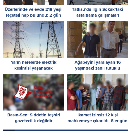
Üzerlerinde ve evde 218 yeşil
Tatlısu’da Ilgın Sokak’taki
reçeteli hap bulundu: 2 gün
asfaltlama çalışmaları
tutuklu kalacaklar
tamamlandı
Yarın nerelerde elektrik
Ağabeyini yaralayan 16
kesintisi yaşanacak
yaşındaki zanlı tutuklu
yargılanacak
Basın-Sen: Şiddetin teşhiri
İkamet izinsiz 12 kişi
gazetecilik değildir
mahkemeye çıkarıldı, 8’er gün
tutukluluk emri verildi