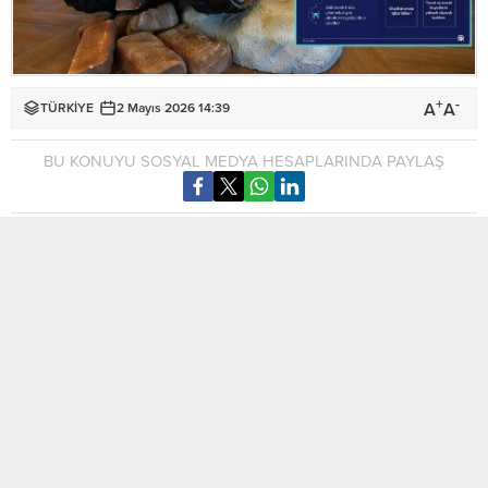
+
-
A
A
TÜRKİYE
2 Mayıs 2026 14:39
BU KONUYU SOSYAL MEDYA HESAPLARINDA PAYLAŞ
Anadolu Ajansının (AA) “Teknolojinin kalbi SAHA’da atacak”
başlıklı dosyasının ilk haberinde SAHA 2026 hazırlıkları ve
fuar kapsamında gerçekleştirilecek etkinliklere yer verildi.
SAHA 2026, 5-9 Mayıs 2026 tarihlerinde İstanbul Fuar
Merkezi’nde beşinci kez kapılarını açmaya hazırlanıyor.
Ana mesajı “Teknolojiye hükmet, geleceği şekillendir”
vizyonu ile konumlandırılan fuar, yatırım, iş geliştirme ve
ticarileşme odaklı bir stratejik platform olarak kurgulanıyor.