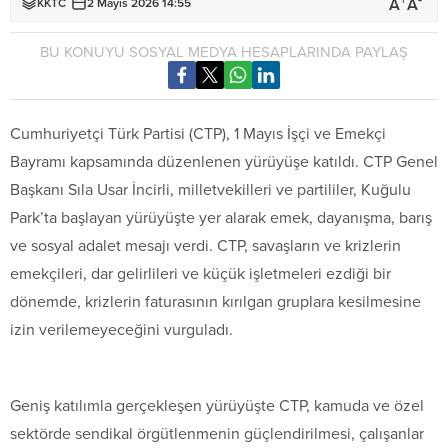
+
-
A
A
KKTC
2 Mayıs 2026 14:55
BU KONUYU SOSYAL MEDYA HESAPLARINDA PAYLAŞ
Cumhuriyetçi Türk Partisi (CTP), 1 Mayıs İşçi ve Emekçi
Bayramı kapsamında düzenlenen yürüyüşe katıldı. CTP Genel
Başkanı Sıla Usar İncirli, milletvekilleri ve partililer, Kuğulu
Park’ta başlayan yürüyüşte yer alarak emek, dayanışma, barış
ve sosyal adalet mesajı verdi. CTP, savaşların ve krizlerin
emekçileri, dar gelirlileri ve küçük işletmeleri ezdiği bir
dönemde, krizlerin faturasının kırılgan gruplara kesilmesine
izin verilemeyeceğini vurguladı.
Geniş katılımla gerçekleşen yürüyüşte CTP, kamuda ve özel
sektörde sendikal örgütlenmenin güçlendirilmesi, çalışanlar