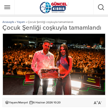
Anasayfa
»
Yaşam
»
Çocuk Şenliği coşkuyla tamamlandı
Çocuk Şenliği coşkuyla tamamlandı
+
-
A
A
Yaşam
/
Manşet
6 Haziran 2026 10:20