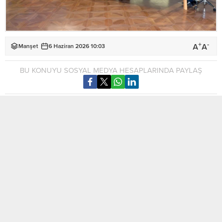
+
-
A
A
Manşet
6 Haziran 2026 10:03
BU KONUYU SOSYAL MEDYA HESAPLARINDA PAYLAŞ
Cumhurbaşkanı Tufan Erhürman, yarın final maçına çıkacak
milli takımımızla son antrenman öncesinde kısa bir görüntülü
sohbet gerçekleştirdi.
Teknik Direktör Nazım Aktunç ve Kıbrıs Türk Futbol
Federasyonu Başkanı Hasan Sertoğlu ile de ayrı ayrı görüşen
Cumhurbaşkanı Tufan Erhürman, ülkede büyük bir heyecan
ve güçlü bir destek olduğunu belirtti.
Milli futbolculara hitaben yaptığı konuşmada, “Tüm ülkeyi tek