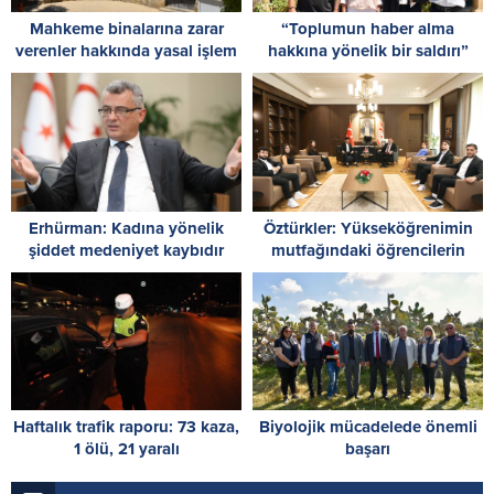
Mahkeme binalarına zarar
“Toplumun haber alma
verenler hakkında yasal işlem
hakkına yönelik bir saldırı”
başlatıldı
Erhürman: Kadına yönelik
Öztürkler: Yükseköğrenimin
şiddet medeniyet kaybıdır
mutfağındaki öğrencilerin
Cumhuriyet Meclisi’nde
kongre yapması önemli
Haftalık trafik raporu: 73 kaza,
Biyolojik mücadelede önemli
1 ölü, 21 yaralı
başarı