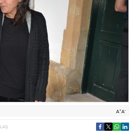
+
-
A
A
YLAŞ