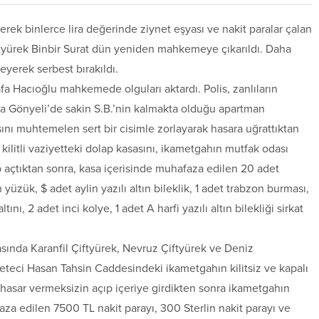
rek binlerce lira değerinde ziynet eşyası ve nakit paralar çalan
ftyürek Binbir Surat dün yeniden mahkemeye çıkarıldı. Daha
eyerek serbest bırakıldı.
 Hacıoğlu mahkemede olguları aktardı. Polis, zanlıların
da Gönyeli’de sakin S.B.’nin kalmakta olduğu apartman
pısını muhtemelen sert bir cisimle zorlayarak hasara uğrattıktan
 kilitli vaziyetteki dolap kasasını, ikametgahın mutfak odası
p açtıktan sonra, kasa içerisinde muhafaza edilen 20 adet
yüzük, $ adet aylin yazılı altın bileklik, 1 adet trabzon burması,
ını, 2 adet inci kolye, 1 adet A harfi yazılı altın bilekliği sirkat
arasında Karanfil Çiftyürek, Nevruz Çiftyürek ve Deniz
azeteci Hasan Tahsin Caddesindeki ikametgahın kilitsiz ve kapalı
hasar vermeksizin açıp içeriye girdikten sonra ikametgahın
aza edilen 7500 TL nakit parayı, 300 Sterlin nakit parayı ve