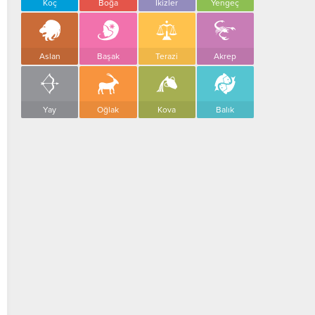
Koç
Boğa
İkizler
Yengeç
Aslan
Başak
Terazi
Akrep
Yay
Oğlak
Kova
Balık