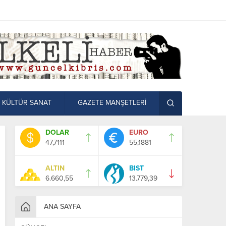
KÜLTÜR SANAT
GAZETE MANŞETLERİ
DOLAR
EURO
47,7111
55,1881
ALTIN
BIST
6.660,55
13.779,39
ANA SAYFA