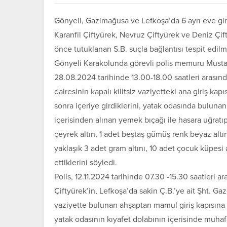
Gönyeli, Gazimağusa ve Lefkoşa’da 6 ayrı eve gire
Karanfil Çiftyürek, Nevruz Çiftyürek ve Deniz Çi
önce tutuklanan S.B. suçla bağlantısı tespit edilm
Gönyeli Karakolunda görevli polis memuru Mustafa
28.08.2024 tarihinde 13.00-18.00 saatleri arasın
dairesinin kapalı kilitsiz vaziyetteki ana giriş ka
sonra içeriye girdiklerini, yatak odasında bulunan
içerisinden alınan yemek bıçağı ile hasara uğratı
çeyrek altın, 1 adet beştaş gümüş renk beyaz altın 
yaklaşık 3 adet gram altını, 10 adet çocuk küpesi alt
ettiklerini söyledi.
Polis, 12.11.2024 tarihinde 07.30 -15.30 saatleri 
Çiftyürek’in, Lefkoşa’da sakin Ç.B.’ye ait Şht. G
vaziyette bulunan ahşaptan mamul giriş kapısına 
yatak odasının kıyafet dolabının içerisinde muhaf