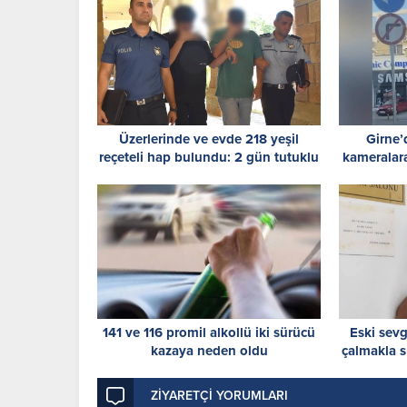
Üzerlerinde ve evde 218 yeşil
Girne’d
reçeteli hap bulundu: 2 gün tutuklu
kameralara
kalacaklar
141 ve 116 promil alkollü iki sürücü
Eski sevg
kazaya neden oldu
çalmakla s
yaş
ZİYARETÇİ YORUMLARI