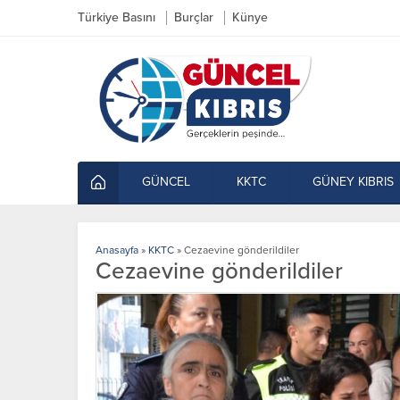
Türkiye Basını
Burçlar
Künye
GÜNCEL
KKTC
GÜNEY KIBRIS
Anasayfa
»
KKTC
»
Cezaevine gönderildiler
Cezaevine gönderildiler