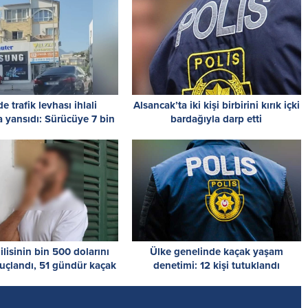
e trafik levhası ihlali
Alsancak’ta iki kişi birbirini kırık içki
 yansıdı: Sürücüye 7 bin
bardağıyla darp etti
TL ceza
ilisinin bin 500 dolarını
Ülke genelinde kaçak yaşam
uçlandı, 51 gündür kaçak
denetimi: 12 kişi tutuklandı
adığı ortaya çıktı