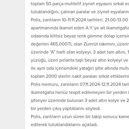
toplam 50 parça muhtelif ziynet eşyasını sirkat ede
tutuklandığını, çalınan paralar ve ziynet eşyaların
Polis, zanlıların 10-11.11.2024 tarihleri, 21.00-13
apartmanında ikamet eden A.Y.’ye ait ikametgaha
odasında kilitsiz beyaz renk gömme dolap içeris
değerleri 465,000TL olan Zümrüt takımını, üzerind
üzerinde “A” harfi olan kolyeyi, 3 adet tam altını, 1
yüzüğü, üzeri pırlanta taşlı beyaz altın kolyeyi
ile ayni oda içerisindeki yatağın şilte altında m
toplam 2000 sterlin nakit paraları sirkat ettiklerini
Polis memuru, zanlıların 07.11.2024-12.11.2024 tari
ikametgaha henüz tespit edilemeyen bir yerden i
şifonyer üzerinde bulunan 3 adet altın kolye ve 2
bir yerden çıkış yaptıklarını söyledi.
Polis, zanlıların uzun süren bir takip sonucu ka
edilerek tutuklandıklarını açıkladı.