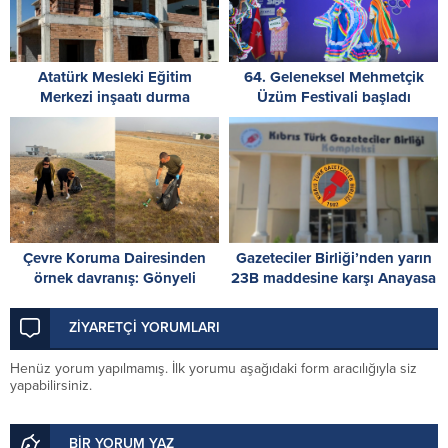
Atatürk Mesleki Eğitim
64. Geleneksel Mehmetçik
Merkezi inşaatı durma
Üzüm Festivali başladı
noktasında! İskele’den acil
destek çağrısı
Çevre Koruma Dairesinden
Gazeteciler Birliği’nden yarın
örnek davranış: Gönyeli
23B maddesine karşı Anayasa
bölgesinde temizlik yaptı
Mahkemesi önünde
dayanışma çağrısı
ZİYARETÇİ YORUMLARI
Henüz yorum yapılmamış. İlk yorumu aşağıdaki form aracılığıyla siz
yapabilirsiniz.
BİR YORUM YAZ