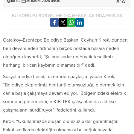
+
-
A
A
KKTC
25 Kasım 2024 09:35
BU KONUYU SOSYAL MEDYA HESAPLARINDA PAYLAŞ
Çatalköy-Esentepe Belediye Başkanı Ceyhun Kırok, dünden
beri devam eden fırtınanın birçok noktada hasara neden
olduğunu kaybetti, “Şu ana kadar en büyük tesellimiz
herhangi bir can kaybının olmamasıdır” dedi.
Sosyal medya hesabı üzerinden paylaşım yapan Kırok,
“Belediye ekiplerimiz her türlü olumsuzluğu gidermek için
canla başla çalışmaya devam ediyor. Bölgemizdeki elektrik
sorununu gidermek için KIB-TEK çalışanları da aralıksız
çalışmalarını sürdürüyor” ifadelerini kullandı.
Kırok, “Okullarımızda oluşan olumsuzluklar giderilmiştir.
Fakat sınıflarda elektriğin olmaması bu soğuk havada