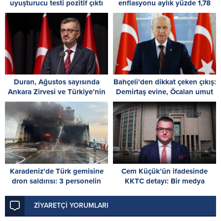
uyuşturucu testi pozitif çıktı
enflasyonu aylık yüzde 1,78
oldu
Duran, Ağustos sayısında
Bahçeli’den dikkat çeken çıkış:
Ankara Zirvesi ve Türkiye’nin
Demirtaş evine, Öcalan umut
stratejik iletişimine ilişkin
hakkına kavuşmalı
analizini paylaştı
Karadeniz’de Türk gemisine
Cem Küçük’ün ifadesinde
dron saldırısı: 3 personelin
KKTC detayı: Bir medya
durumu ağır
kuruluşundan 17 işlemde 77
bin 983 TL aldığını söyledi
ZİYARETÇİ YORUMLARI