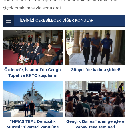
çiçek bırakılmasıyla sona erdi.
İLGİNİZİ ÇEKEBİLECEK DİĞER KONULAR
Özdenefe, İstanbul’da Cengiz
Gönyeli’de kadına şiddet!
Topel ve KKTC koşularını
izledi
“HMAS TEAL Denizcilik
Gençlik Dairesi’nden gençlere
Müzesi” ziyaretçi kabulüne
yapay zeka semineri