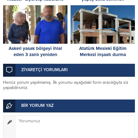
başladı
Askeri yasak bölgeyi ihlal
Atatürk Mesleki Eğitim
eden 3 zanlı yeniden
Merkezi inşaatı durma
mahkemede
noktasında! İskele’den acil
destek çağrısı
ZİYARETÇİ YORUMLARI
Henüz yorum yapılmamış. İlk yorumu aşağıdaki form aracılığıyla siz
yapabilirsiniz.
BİR YORUM YAZ