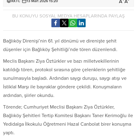
+
-
A
A
KKTC
13 Mart 2026 15:20
BU KONUYU SOSYAL MEDYA HESAPLARINDA PAYLAŞ
Bağlıköy Direnişi’nin 61. yıl dönümü ve direnişte şehit
düşenler için Bağlıköy Şehitliği’nde tören düzenlendi.
Meclis Başkanı Ziya Öztürkler ve bazı milletvekillerinin
katıldığı tören, protokol sırasına göre çelenklerin şehitliğe
sunulmasıyla başladı. Ardından saygı duruşu, saygı atışı ve
İstiklal Marşı ile bayraklar göndere çekildi. Konuşmaların
ardından, şiirler okundu.
Törende; Cumhuriyet Meclisi Başkanı Ziya Öztürkler,
Bağlıköy Şehitleri Tertip Komitesi Başkanı Taner Kerimoğlu ile
Yedidalga İlkokulu Öğretmeni Hazal Canbolat birer konuşma
yaptı.