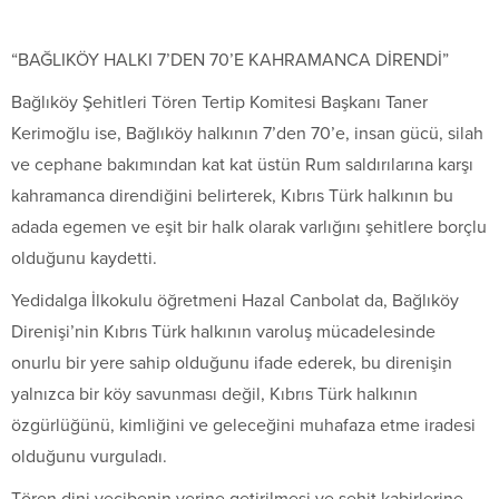
“BAĞLIKÖY HALKI 7’DEN 70’E KAHRAMANCA DİRENDİ”
Bağlıköy Şehitleri Tören Tertip Komitesi Başkanı Taner
Kerimoğlu ise, Bağlıköy halkının 7’den 70’e, insan gücü, silah
ve cephane bakımından kat kat üstün Rum saldırılarına karşı
kahramanca direndiğini belirterek, Kıbrıs Türk halkının bu
adada egemen ve eşit bir halk olarak varlığını şehitlere borçlu
olduğunu kaydetti.
Yedidalga İlkokulu öğretmeni Hazal Canbolat da, Bağlıköy
Direnişi’nin Kıbrıs Türk halkının varoluş mücadelesinde
onurlu bir yere sahip olduğunu ifade ederek, bu direnişin
yalnızca bir köy savunması değil, Kıbrıs Türk halkının
özgürlüğünü, kimliğini ve geleceğini muhafaza etme iradesi
olduğunu vurguladı.
Tören dini vecibenin yerine getirilmesi ve şehit kabirlerine