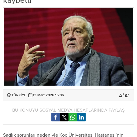
kaybetti
+
-
A
A
TÜRKİYE
13 Mart 2026 15:06
BU KONUYU SOSYAL MEDYA HESAPLARINDA PAYLAŞ
Sağlık sorunları nedeniyle Koç Üniversitesi Hastanesi’nin