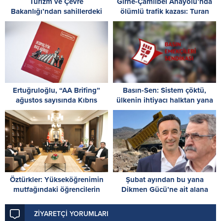
Turizm ve Çevre
Girne-Çamlıbel Anayolu’nda
Bakanlığı’ndan sahillerdeki
ölümlü trafik kazası: Turan
kirliliğe tepki: Sahillerde,
Obalı yaşamını yitirdi!
utandıran manzaralar!
Ertuğruloğlu, “AA Brifing”
Basın-Sen: Sistem çöktü,
ağustos sayısında Kıbrıs
ülkenin ihtiyacı halktan yana
sorununa ilişkin analizini
bir yönetim anlayışıdır
paylaştı
Öztürkler: Yükseköğrenimin
Şubat ayından bu yana
mutfağındaki öğrencilerin
Dikmen Gücü’ne ait alana
Cumhuriyet Meclisi’nde
moloz dökülüyor!
kongre yapması önemli
ZİYARETÇİ YORUMLARI