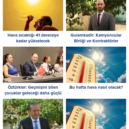
Hava sıcaklığı 41 dereceye
Gulamkadir: Kamyoncular
kadar yükselecek
Birliği ve Kontraktörler
Birlikleri’nin yürüttükleri
mücadelenin yanındayız
Öztürkler: Geçmişini bilen
Bu hafta hava nasıl olacak?
çocuklar geleceği daha güçlü
inşa eder