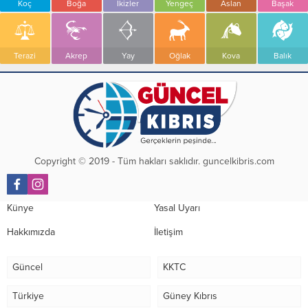
Koç
Boğa
İkizler
Yengeç
Aslan
Başak
Terazi
Akrep
Yay
Oğlak
Kova
Balık
Copyright © 2019 - Tüm hakları saklıdır. guncelkibris.com
Künye
Yasal Uyarı
Hakkımızda
İletişim
Güncel
KKTC
Türkiye
Güney Kıbrıs