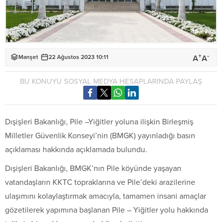
+
-
A
A
Manşet
22 Ağustos 2023 10:11
BU KONUYU SOSYAL MEDYA HESAPLARINDA PAYLAŞ
Dışişleri Bakanlığı, Pile –Yiğitler yoluna ilişkin Birleşmiş
Milletler Güvenlik Konseyi’nin (BMGK) yayınladığı basın
açıklaması hakkında açıklamada bulundu.
Dışişleri Bakanlığı, BMGK’nın Pile köyünde yaşayan
vatandaşların KKTC topraklarına ve Pile’deki arazilerine
ulaşımını kolaylaştırmak amacıyla, tamamen insani amaçlar
gözetilerek yapımına başlanan Pile – Yiğitler yolu hakkında