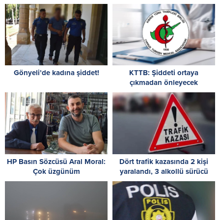
Gönyeli’de kadına şiddet!
KTTB: Şiddeti ortaya
çıkmadan önleyecek
mekanizmaları güçlendirmek
zorundayız
HP Basın Sözcüsü Aral Moral:
Dört trafik kazasında 2 kişi
Çok üzgünüm
yaralandı, 3 alkollü sürücü
tespit edildi