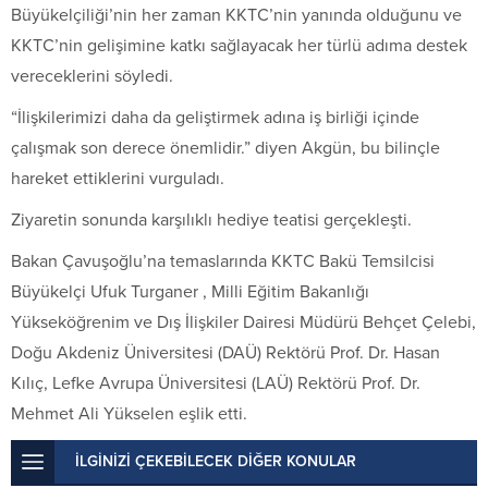
Büyükelçiliği’nin her zaman KKTC’nin yanında olduğunu ve
KKTC’nin gelişimine katkı sağlayacak her türlü adıma destek
vereceklerini söyledi.
“İlişkilerimizi daha da geliştirmek adına iş birliği içinde
çalışmak son derece önemlidir.” diyen Akgün, bu bilinçle
hareket ettiklerini vurguladı.
Ziyaretin sonunda karşılıklı hediye teatisi gerçekleşti.
Bakan Çavuşoğlu’na temaslarında KKTC Bakü Temsilcisi
Büyükelçi Ufuk Turganer , Milli Eğitim Bakanlığı
Yükseköğrenim ve Dış İlişkiler Dairesi Müdürü Behçet Çelebi,
Doğu Akdeniz Üniversitesi
(
DAÜ
) Rektörü Prof. Dr.
Hasan
Kılıç
,
Lefke Avrupa Üniversitesi
(
LAÜ
) Rektörü Prof. Dr.
Mehmet Ali Yükselen
eşlik etti.
İLGİNİZİ ÇEKEBİLECEK DİĞER KONULAR