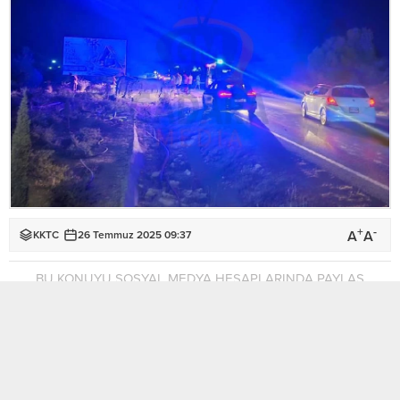
+
-
A
A
KKTC
26 Temmuz 2025 09:37
BU KONUYU SOSYAL MEDYA HESAPLARINDA PAYLAŞ
Girne-Tatlısu ana yolunda bu sabah 04.00 sıralarında
meydana gelen kazada, yoldan çıkarak takla atan araç