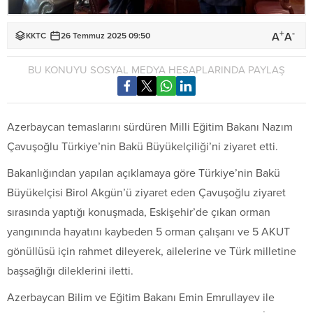
+
-
A
A
KKTC
26 Temmuz 2025 09:50
BU KONUYU SOSYAL MEDYA HESAPLARINDA PAYLAŞ
Azerbaycan temaslarını sürdüren Milli Eğitim Bakanı
Nazım
Çavuşoğlu
Türkiye’nin Bakü Büyükelçiliği’ni ziyaret etti.
Bakanlığından yapılan açıklamaya göre Türkiye’nin Bakü
Büyükelçisi Birol Akgün’ü ziyaret eden Çavuşoğlu ziyaret
sırasında yaptığı konuşmada, Eskişehir’de çıkan orman
yangınında hayatını kaybeden 5 orman çalışanı ve 5 AKUT
gönüllüsü için rahmet dileyerek, ailelerine ve Türk milletine
başsağlığı dileklerini iletti.
Azerbaycan Bilim ve Eğitim Bakanı Emin Emrullayev ile