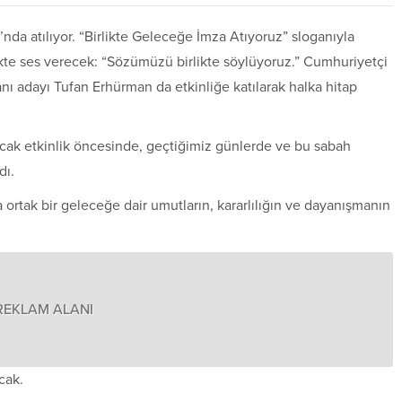
nda atılıyor. “Birlikte Geleceğe İmza Atıyoruz” sloganıyla
ikte ses verecek: “Sözümüzü birlikte söylüyoruz.”
Cumhuriyetçi
nı adayı
Tufan Erhürman
da etkinliğe katılarak halka hitap
ak etkinlik öncesinde, geçtiğimiz günlerde ve bu sabah
dı.
 ortak bir geleceğe dair umutların, kararlılığın ve dayanışmanın
REKLAM ALANI
cak.