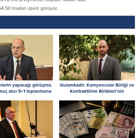
 54.50 liradan işlem görüyor.
rlerin yapacağı görüşme,
Gulamkadir: Kamyoncular Birliği ve
nuç alıcı 5+1 toplantısına
Kontraktörler Birlikleri’nin
rlık niteliği taşıyor
yürüttükleri mücadelenin
yanındayız