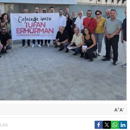
+
-
A
A
YLAŞ