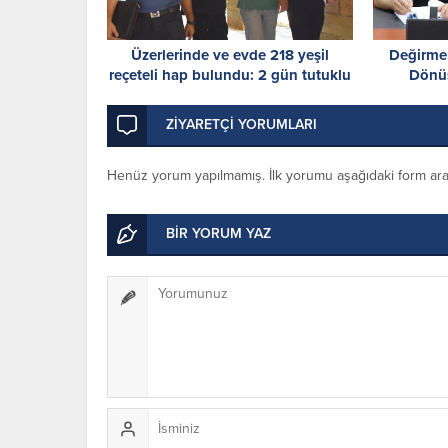
Üzerlerinde ve evde 218 yeşil
Değirmen
reçeteli hap bulundu: 2 gün tutuklu
Dönüş
kalacaklar
ZİYARETÇİ YORUMLARI
Henüz yorum yapılmamış. İlk yorumu aşağıdaki form aracıl
BİR YORUM YAZ