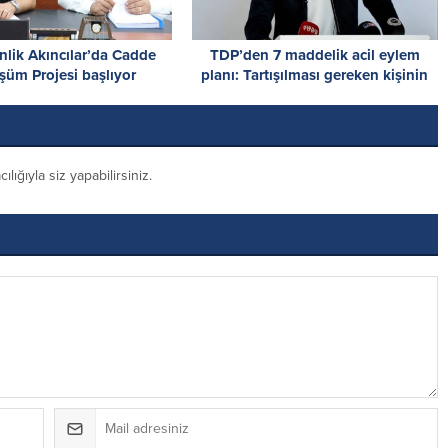
lik Akıncılar’da Cadde
TDP’den 7 maddelik acil eylem
üm Projesi başlıyor
planı: Tartışılması gereken kişinin
kimliği değil, sistemin çöküşüdür!
ığıyla siz yapabilirsiniz.