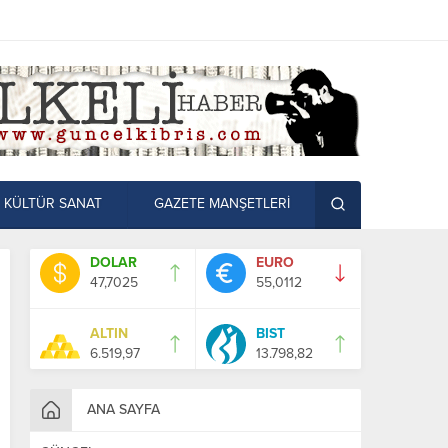
KÜLTÜR SANAT
GAZETE MANŞETLERİ
DOLAR
EURO
47,7025
55,0112
ALTIN
BIST
6.519,97
13.798,82
ANA SAYFA