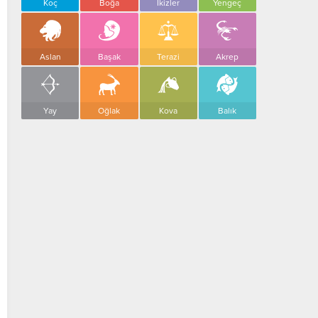
Koç
Boğa
İkizler
Yengeç
Aslan
Başak
Terazi
Akrep
Yay
Oğlak
Kova
Balık