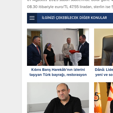
08.30 itibariyle euro/TL 47.55 liradan, sterlin ise
İLGİNİZİ ÇEKEBİLECEK DİĞER KONULAR
Kıbrıs Barış Harekâtı’nın izlerini
Dânâ: Lide
taşıyan Türk bayrağı, restorasyon
yeni ve so
ve konservasyon sürecine alındı
hazı