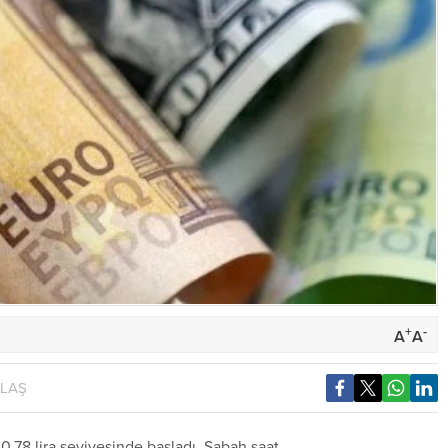
+
-
A
A
YLAŞ
.78 lira seviyesinde başladı. Sabah saat