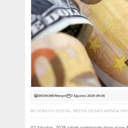
EKONOMİ
/
Manşet
7 Ağustos 2025 09:36
BU KONUYU SOSYAL MEDYA HESAPLARINDA PA
07 Ağustos 2025 sabah saatlerinde dolar güne 40