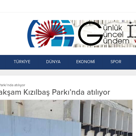
TÜRKİYE
DÜNYA
EKONOMİ
SPOR
rkı’nda atılıyor
kşam Kızılbaş Parkı’nda atılıyor