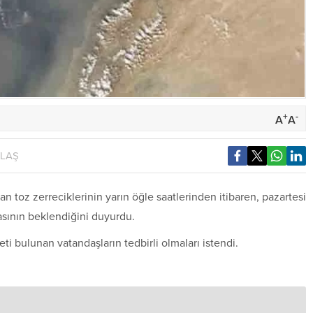
+
-
A
A
YLAŞ
n toz zerreciklerinin yarın öğle saatlerinden itibaren, pazartesi
asının beklendiğini duyurdu.
ti bulunan vatandaşların tedbirli olmaları istendi.