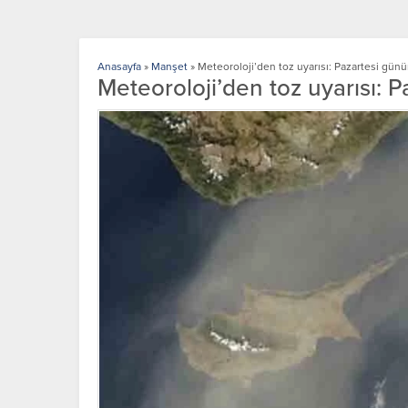
Anasayfa
»
Manşet
»
Meteoroloji’den toz uyarısı: Pazartesi günü
Meteoroloji’den toz uyarısı: 