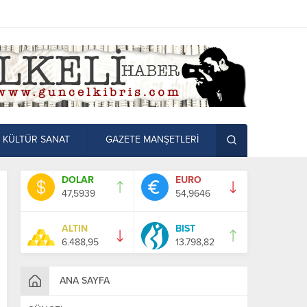
KÜLTÜR SANAT
GAZETE MANŞETLERİ
DOLAR
EURO
47,5939
54,9646
ALTIN
BIST
6.488,95
13.798,82
ANA SAYFA