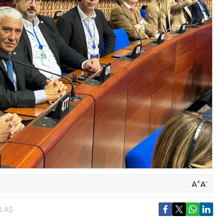
+
-
A
A
YLAŞ