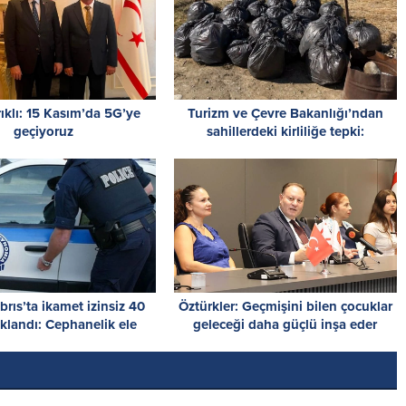
ıklı: 15 Kasım’da 5G’ye
Turizm ve Çevre Bakanlığı’ndan
geçiyoruz
sahillerdeki kirliliğe tepki:
Sahillerde, utandıran manzaralar!
rıs’ta ikamet izinsiz 40
Öztürkler: Geçmişini bilen çocuklar
uklandı: Cephanelik ele
geleceği daha güçlü inşa eder
geçirildi