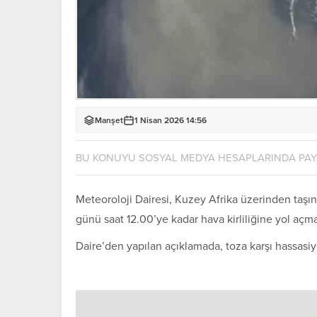
Manşet
1 Nisan 2026 14:56
BU KONUYU SOSYAL MEDYA HESAPLARINDA PA
Meteoroloji Dairesi, Kuzey Afrika üzerinden taşına
günü saat 12.00’ye kadar hava kirliliğine yol açm
Daire’den yapılan açıklamada, toza karşı hassasiye