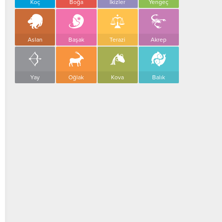
Koç
Boğa
İkizler
Yengeç
Aslan
Başak
Terazi
Akrep
Yay
Oğlak
Kova
Balık