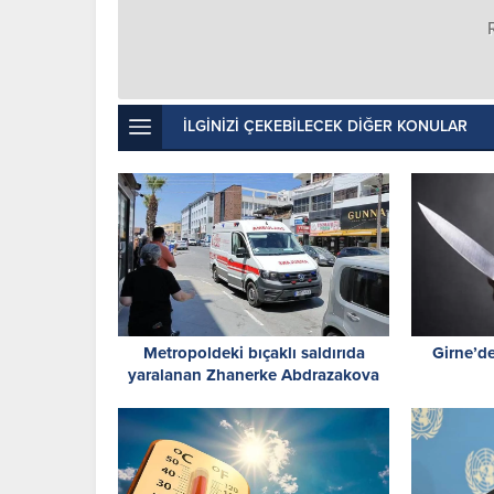
İLGİNİZİ ÇEKEBİLECEK DİĞER KONULAR
Metropoldeki bıçaklı saldırıda
Girne’de
yaralanan Zhanerke Abdrazakova
için acil kan çağrısı