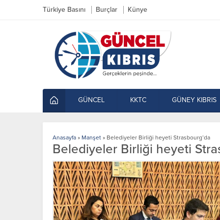
Türkiye Basını
Burçlar
Künye
GÜNCEL
KKTC
GÜNEY KIBRIS
Anasayfa
»
Manşet
»
Belediyeler Birliği heyeti Strasbourg’da
Belediyeler Birliği heyeti Str