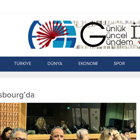
TÜRKİYE
DÜNYA
EKONOMİ
SPOR
asbourg’da