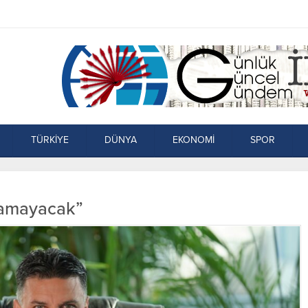
TÜRKİYE
DÜNYA
EKONOMİ
SPOR
samayacak”