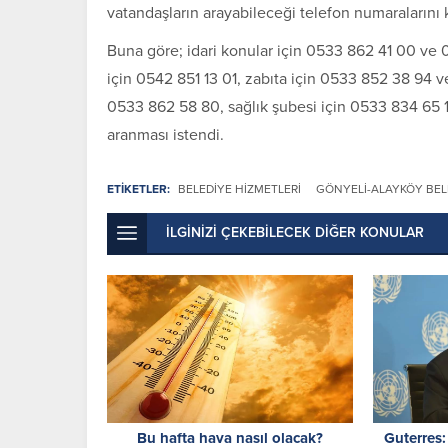
vatandaşların arayabileceği telefon numaraların
Buna göre; idari konular için 0533 862 41 00 ve 0
için 0542 851 13 01, zabıta için 0533 852 38 94 v
0533 862 58 80, sağlık şubesi için 0533 834 65 1
aranması istendi.
ETİKETLER:
BELEDIYE HIZMETLERI
GÖNYELI-ALAYKÖY BEL
İLGİNİZİ ÇEKEBİLECEK DİĞER KONULAR
Bu hafta hava nasıl olacak?
Guterres: