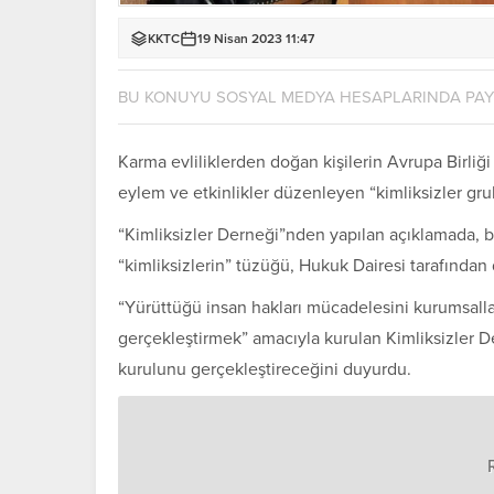
KKTC
19 Nisan 2023 11:47
BU KONUYU SOSYAL MEDYA HESAPLARINDA PA
Karma evliliklerden doğan kişilerin Avrupa Birliğ
eylem ve etkinlikler düzenleyen “kimliksizler gru
“Kimliksizler Derneği”nden yapılan açıklamada, bi
“kimliksizlerin” tüzüğü, Hukuk Dairesi tarafından
“Yürüttüğü insan hakları mücadelesini kurumsallaş
gerçekleştirmek” amacıyla kurulan Kimliksizler De
kurulunu gerçekleştireceğini duyurdu.