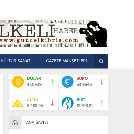
KÜLTÜR SANAT
GAZETE MANŞETLERİ
DOLAR
EURO
47,5939
54,9646
ALTIN
BIST
6.488,95
13.798,82
ANA SAYFA