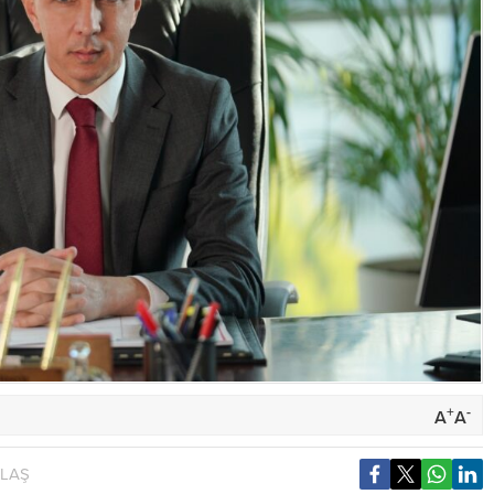
+
-
A
A
YLAŞ