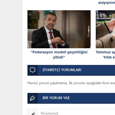
arayışın
acil
“Federasyon modeli geçerliliğini
Temmuz ay
yitirdi”
Yıllık
ZİYARETÇİ YORUMLARI
Henüz yorum yapılmamış. İlk yorumu aşağıdaki form aracıl
BİR YORUM YAZ