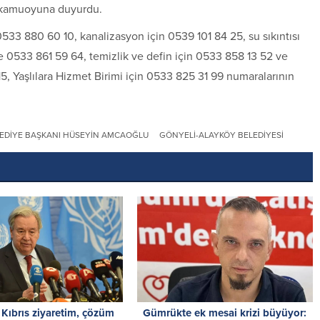
ı kamuoyuna duyurdu.
533 880 60 10, kanalizasyon için 0539 101 84 25, su sıkıntısı
e 0533 861 59 64, temizlik ve defin için 0533 858 13 52 ve
5, Yaşlılara Hizmet Birimi için 0533 825 31 99 numaralarının
EDIYE BAŞKANI HÜSEYIN AMCAOĞLU
GÖNYELI-ALAYKÖY BELEDIYESI
 Kıbrıs ziyaretim, çözüm
Gümrükte ek mesai krizi büyüyor: