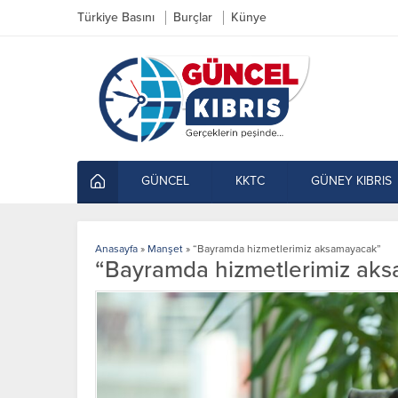
Türkiye Basını
Burçlar
Künye
GÜNCEL
KKTC
GÜNEY KIBRIS
Anasayfa
»
Manşet
»
“Bayramda hizmetlerimiz aksamayacak”
“Bayramda hizmetlerimiz ak