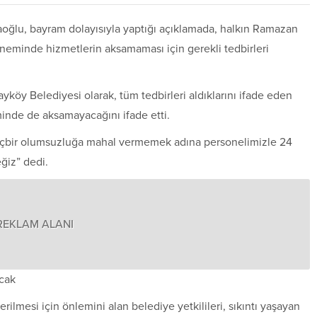
ğlu, bayram dolayısıyla yaptığı açıklamada, halkın Ramazan
neminde hizmetlerin aksamaması için gerekli tedbirleri
köy Belediyesi olarak, tüm tedbirleri aldıklarını ifade eden
nde de aksamayacağını ifade etti.
içbir olumsuzluğa mahal vermemek adına personelimizle 24
ğiz” dedi.
REKLAM ALANI
cak
ilmesi için önlemini alan belediye yetkilileri, sıkıntı yaşayan