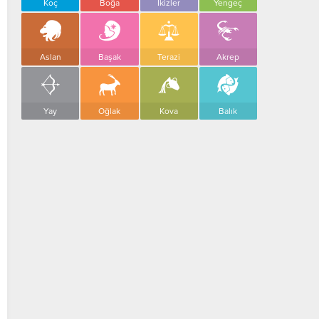
Koç
Boğa
İkizler
Yengeç
Aslan
Başak
Terazi
Akrep
Yay
Oğlak
Kova
Balık