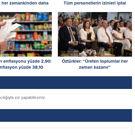
ın her zamankinden daha
Tüm personellerin izinleri iptal
 olduğunu gösterdi
edildi!
ı enflasyonu yüzde 2,90:
Öztürkler: “Üreten toplumlar her
 enflasyon yüzde 38,10
zaman kazanır”
ığıyla siz yapabilirsiniz.