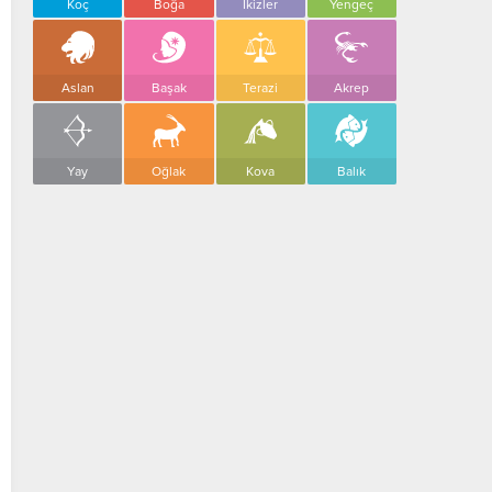
Koç
Boğa
İkizler
Yengeç
Aslan
Başak
Terazi
Akrep
Yay
Oğlak
Kova
Balık