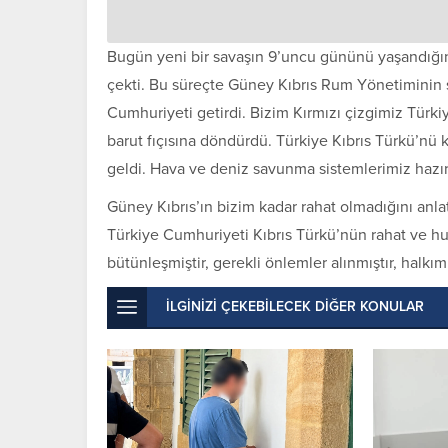
Bugün yeni bir savaşın 9’uncu gününü yaşandığın
çekti. Bu süreçte Güney Kıbrıs Rum Yönetiminin s
Cumhuriyeti getirdi. Bizim Kırmızı çizgimiz Türk
barut fıçısına döndürdü. Türkiye Kıbrıs Türkü’nü 
geldi. Hava ve deniz savunma sistemlerimiz hazırd
Güney Kıbrıs’ın bizim kadar rahat olmadığını anla
Türkiye Cumhuriyeti Kıbrıs Türkü’nün rahat ve hu
bütünleşmiştir, gerekli önlemler alınmıştır, halkımı
İLGİNİZİ ÇEKEBİLECEK DİĞER KONULAR