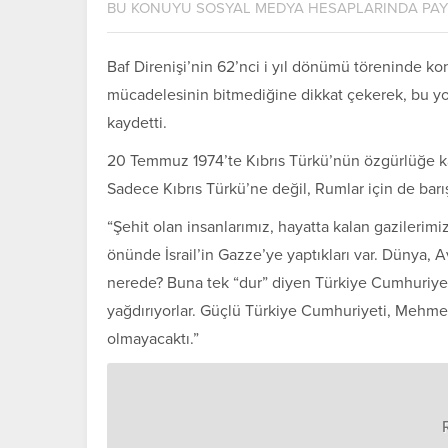
BU KONUYU SOSYAL MEDYA HESAPLARINDA PA
Baf Direnişi’nin 62’nci i yıl dönümü töreninde k
mücadelesinin bitmediğine dikkat çekerek, bu y
kaydetti.
20 Temmuz 1974’te Kıbrıs Türkü’nün özgürlüğe ka
Sadece Kıbrıs Türkü’ne değil, Rumlar için de barış
“Şehit olan insanlarımız, hayatta kalan gaziler
önünde İsrail’in Gazze’ye yaptıkları var. Dünya, A
nerede? Buna tek “dur” diyen Türkiye Cumhuriyet
yağdırıyorlar. Güçlü Türkiye Cumhuriyeti, Mehm
olmayacaktı.”