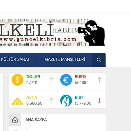
KÜLTÜR SANAT
GAZETE MANŞETLERİ
DOLAR
EURO
47,7111
55,1881
ALTIN
BIST
6.660,55
13.779,39
ANA SAYFA