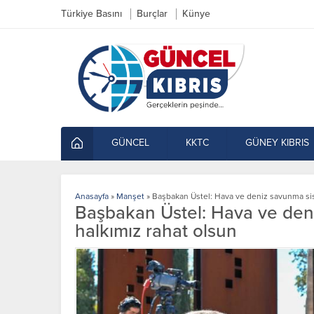
Türkiye Basını
Burçlar
Künye
GÜNCEL
KKTC
GÜNEY KIBRIS
Anasayfa
»
Manşet
»
Başbakan Üstel: Hava ve deniz savunma sist
Başbakan Üstel: Hava ve deni
halkımız rahat olsun