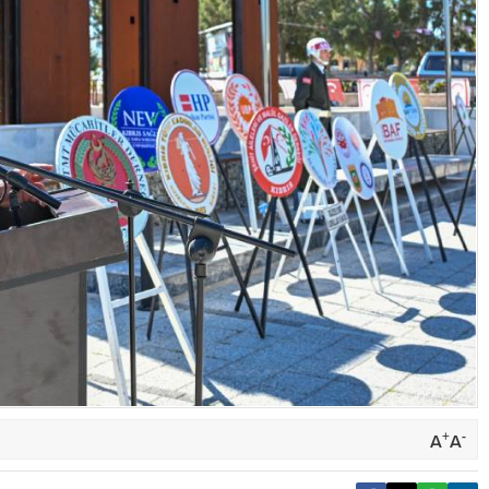
+
-
A
A