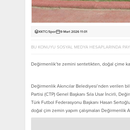
KKTC
/
Spor
9 Mart 2026 11:01
BU KONUYU SOSYAL MEDYA HESAPLARINDA PA
Değirmenlik’te zemini sentetikten, doğal çime ka
Değirmenlik Akıncılar Belediyesi’nden verilen bi
Partisi (CTP) Genel Başkanı Sıla Usar İncirli, Değ
Türk Futbol Federasyonu Başkanı Hasan Sertoğlu 
doğal çim zemin yapım çalışmaları Değirmenlik Ak