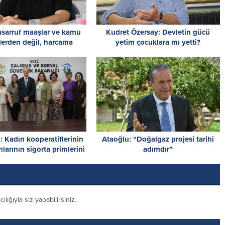
asarruf maaşlar ve kamu
Kudret Özersay: Devletin gücü
lerden değil, harcama
yetim çocuklara mı yetti?
ormuyla başlayacak
: Kadın kooperatiflerinin
Ataoğlu: “Doğalgaz projesi tarihi
larının sigorta primlerini
adımdır”
 100 karşılayacağız
ığıyla siz yapabilirsiniz.