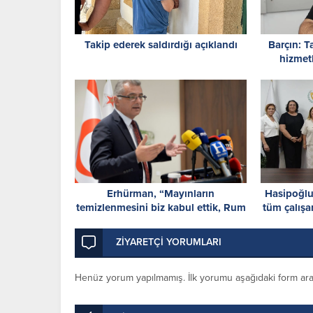
Takip ederek saldırdığı açıklandı
Barçın: T
hizmet
ref
Erhürman, “Mayınların
Hasipoğlu
temizlenmesini biz kabul ettik, Rum
tüm çalışan
tarafı reddetti”
yüzde
ZİYARETÇİ YORUMLARI
Henüz yorum yapılmamış. İlk yorumu aşağıdaki form aracıl