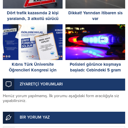
Dört trafik kazasında 2 kişi
Dikkat! Yarından itibaren sis
yaralandı, 3 alkollü sürücü
var
tespit edildi
Kıbrıs Türk Üniversite
Polisleri görünce koşmaya
Öğrencileri Kongresi için
başladı: Cebindeki 5 gram
kayıtlar sürüyor
uyuşturucuyu yere attı
ZİYARETÇİ YORUMLARI
Henüz yorum yapılmamış. İlk yorumu aşağıdaki form aracılığıyla siz
yapabilirsiniz.
BİR YORUM YAZ