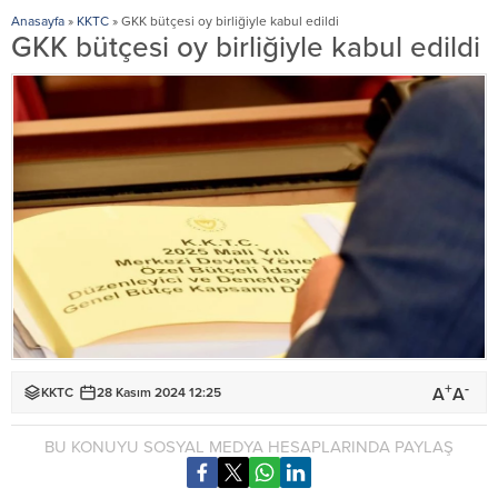
Anasayfa
»
KKTC
»
GKK bütçesi oy birliğiyle kabul edildi
GKK bütçesi oy birliğiyle kabul edildi
+
-
A
A
KKTC
28 Kasım 2024 12:25
BU KONUYU SOSYAL MEDYA HESAPLARINDA PAYLAŞ