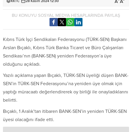
+
-
A
A
KKTC
28 Kasım 2024 12:30
BU KONUYU SOSYAL MEDYA HESAPLARINDA PAYLAŞ
Kıbrıs Türk İşçi Sendikaları Federasyonu (TÜRK-SEN) Başkanı
Arslan Bıçaklı, Kıbrıs Türk Banka Ticaret ve Büro Çalışanları
Sendikası’nın (BANK-SEN) yeniden Federasyon’a üye
olduğunu açıkladı.
Yazılı açıklama yapan Bıçaklı, TÜRK-SEN üyeliği düşen BANK-
SEN’in TÜRK-SEN Federasyonu’na yeniden üye olmak için
yaptığı müracaatı değerlendirerek oy birliği ile onayladıklarını
belirtti.
Bıçaklı, 1 Aralık’tan itibaren BANK-SEN’in yeniden TÜRK-SEN
üyesi olacağını ifade etti.