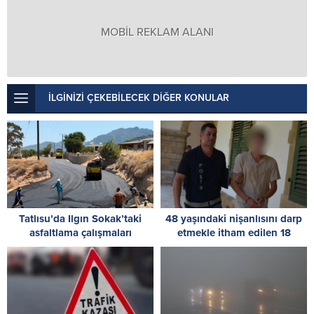
MOBİL REKLAM ALANI
İLGİNİZİ ÇEKEBİLECEK DİĞER KONULAR
Tatlısu’da Ilgın Sokak’taki
48 yaşındaki nişanlısını darp
asfaltlama çalışmaları
etmekle itham edilen 18
tamamlandı
yaşındaki zanlı 3 gün daha
tutuklu kalacak