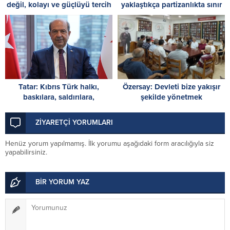
değil, kolayı ve güçlüyü tercih
yaklaştıkça partizanlıkta sınır
etti
tanımıyor
Tatar: Kıbrıs Türk halkı,
Özersay: Devleti bize yakışır
baskılara, saldırılara,
şekilde yönetmek
ambargolara ve haksızlıklara
şehitlerimize borcumuzdur
rağmen vatanına ve devletine
ZİYARETÇİ YORUMLARI
sahip çıktı
Henüz yorum yapılmamış. İlk yorumu aşağıdaki form aracılığıyla siz
yapabilirsiniz.
BİR YORUM YAZ