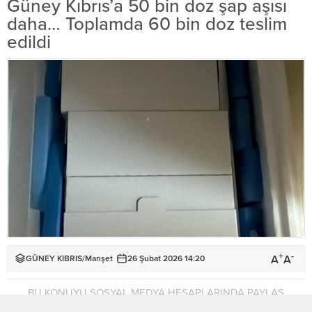
Güney Kıbrıs’a 50 bin doz şap aşısı
daha… Toplamda 60 bin doz teslim
edildi
+
-
A
A
GÜNEY KIBRIS
/
Manşet
26 Şubat 2026 14:20
BU KONUYU SOSYAL MEDYA HESAPLARINDA PAYLAŞ