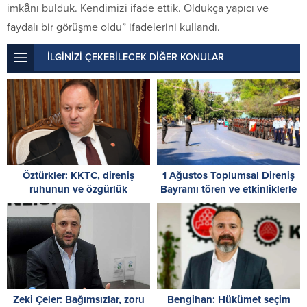
imkânı bulduk. Kendimizi ifade ettik. Oldukça yapıcı ve
faydalı bir görüşme oldu” ifadelerini kullandı.
İLGİNİZİ ÇEKEBİLECEK DİĞER KONULAR
Öztürkler: KKTC, direniş
1 Ağustos Toplumsal Direniş
ruhunun ve özgürlük
Bayramı tören ve etkinliklerle
mücadelesinin en büyük
kutlanıyor
eseridir
Zeki Çeler: Bağımsızlar, zoru
Bengihan: Hükümet seçim