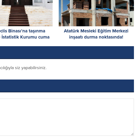
clis Binası’na taşınma
Atatürk Mesleki Eğitim Merkezi
 İstatistik Kurumu cuma
inşaatı durma noktasında!
dar hizmet veremeyecek
İskele’den acil destek çağrısı
ığıyla siz yapabilirsiniz.