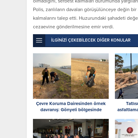
olmadığını, serbest kalmaları durumunda yargıla
Polis, zanlıların davaları görüşülünceye değin bi
kalmalarını talep etti. Huzurundaki şahadeti değe
cezaevine gönderilmesine emir verdi.
İLGİNİZİ ÇEKEBİLECEK DİĞER KONULAR
Çevre Koruma Dairesinden örnek
Tatlıs
davranış: Gönyeli bölgesinde
asfaltlam
temizlik yaptı