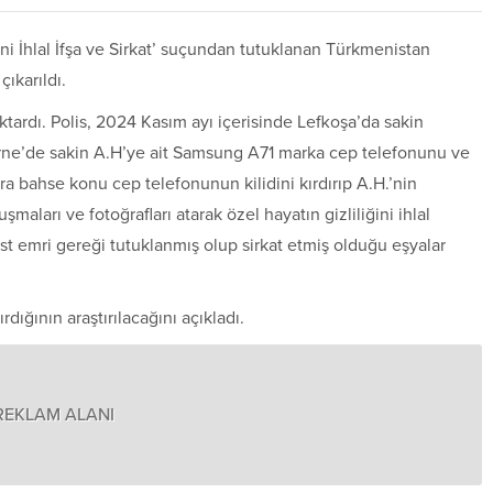
ni İhlal İfşa ve Sirkat’ suçundan tutuklanan Türkmenistan
ıkarıldı.
rdı. Polis, 2024 Kasım ayı içerisinde Lefkoşa’da sakin
 Girne’de sakin A.H’ye ait Samsung A71 marka cep telefonunu ve
ra bahse konu cep telefonunun kilidini kırdırıp A.H.’nin
aları ve fotoğrafları atarak özel hayatın gizliliğini ihlal
dest emri gereği tutuklanmış olup sirkat etmiş olduğu eşyalar
rdığının araştırılacağını açıkladı.
REKLAM ALANI