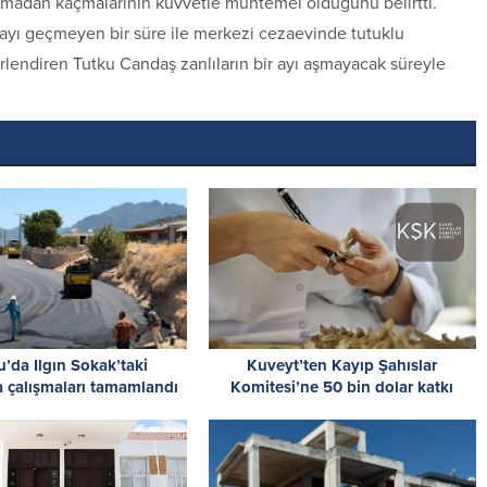
nmadan kaçmalarının kuvvetle muhtemel olduğunu belirtti.
r ayı geçmeyen bir süre ile merkezi cezaevinde tutuklu
rlendiren Tutku Candaş zanlıların bir ayı aşmayacak süreyle
u’da Ilgın Sokak’taki
Kuveyt’ten Kayıp Şahıslar
a çalışmaları tamamlandı
Komitesi’ne 50 bin dolar katkı