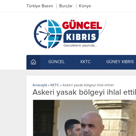
Türkiye Basını
Burçlar
Künye
GÜNCEL
KKTC
GÜNEY KIBRIS
Anasayfa
»
KKTC
»
Askeri yasak bölgeyi ihlal ettiler
Askeri yasak bölgeyi ihlal etti