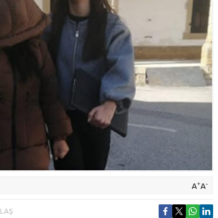
+
-
A
A
YLAŞ