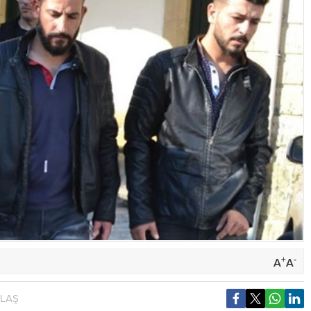
+
-
A
A
YLAŞ