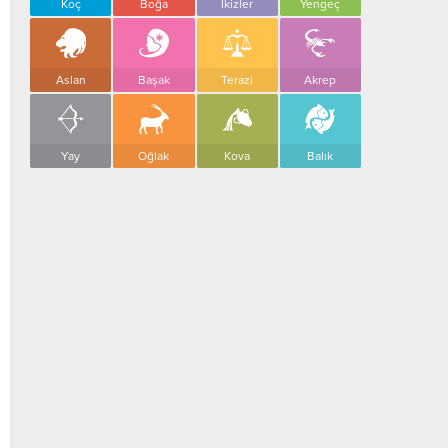
Koç
Boğa
İkizler
Yengeç
Aslan
Başak
Terazi
Akrep
Yay
Oğlak
Kova
Balık