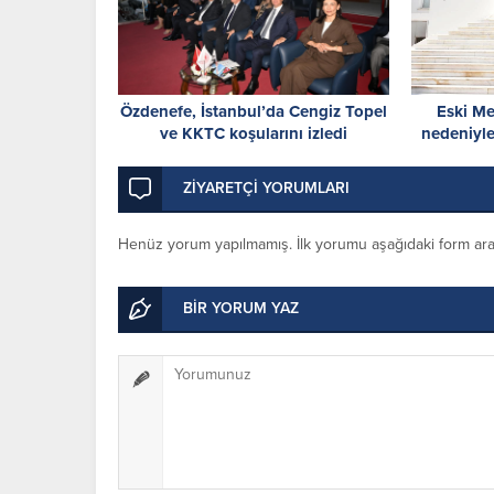
Özdenefe, İstanbul’da Cengiz Topel
Eski Me
ve KKTC koşularını izledi
nedeniyle
gününe ka
ZİYARETÇİ YORUMLARI
Henüz yorum yapılmamış. İlk yorumu aşağıdaki form aracıl
BİR YORUM YAZ