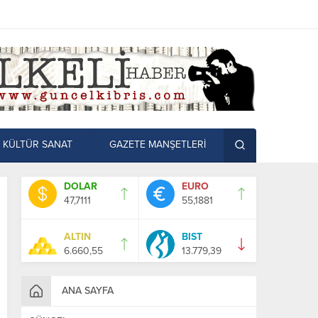
KÜLTÜR SANAT
GAZETE MANŞETLERİ
DOLAR
EURO
47,7111
55,1881
ALTIN
BIST
6.660,55
13.779,39
ANA SAYFA