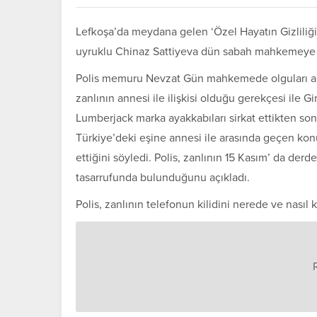
Lefkoşa’da meydana gelen ‘Özel Hayatın Gizliliği
uyruklu Chinaz Sattiyeva dün sabah mahkemeye ç
Polis memuru Nevzat Gün mahkemede olguları akta
zanlının annesi ile ilişkisi olduğu gerekçesi ile
Lumberjack marka ayakkabıları sirkat ettikten son
Türkiye’deki eşine annesi ile arasında geçen konuşm
ettiğini söyledi. Polis, zanlının 15 Kasım’ da der
tasarrufunda bulunduğunu açıkladı.
Polis, zanlının telefonun kilidini nerede ve nasıl kı