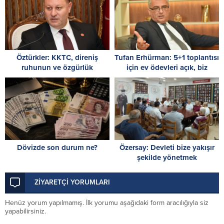
Öztürkler: KKTC, direniş
Tufan Erhürman: 5+1 toplantısı
ruhunun ve özgürlük
için ev ödevleri açık, biz
mücadelesinin en büyük
hazırız
eseridir
Dövizde son durum ne?
Özersay: Devleti bize yakışır
şekilde yönetmek
şehitlerimize borcumuzdur
ZİYARETÇİ YORUMLARI
Henüz yorum yapılmamış. İlk yorumu aşağıdaki form aracılığıyla siz
yapabilirsiniz.