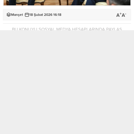
+
-
A
A
Manşet
18 Şubat 2026 16:18
BU KONUYU SOSYAL MEDYA HESAPLARINDA PAYLAŞ
Cypfruvex Valanciya portakalın Başbakan Ünal Üstel,
Cypfruvex’in Valanciya portakalın tonunu 19 bin TL’ye kadar
satın alacağını açıklayarak, “Bu bir rekordur” dedi.
MOBİL REKLAM ALANI