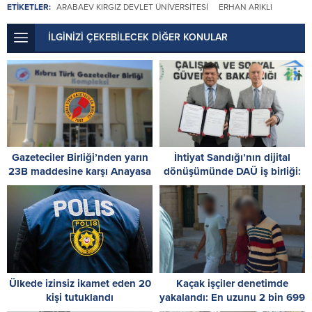
ETİKETLER:
ARABAEV KIRGIZ DEVLET ÜNIVERSITESI
ERHAN ARIKLI
İLGİNİZİ ÇEKEBİLECEK DİĞER KONULAR
Gazeteciler Birliği’nden yarın
İhtiyat Sandığı’nın dijital
23B maddesine karşı Anayasa
dönüşümünde DAÜ iş birliği:
Mahkemesi önünde
Protokol imzalandı
dayanışma çağrısı
Ülkede izinsiz ikamet eden 20
Kaçak işçiler denetimde
kişi tutuklandı
yakalandı: En uzunu 2 bin 699
gündür izinsiz