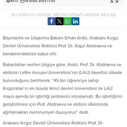
+
-
A
A
KKTC
19 Aralık 2024 17:53
BU KONUYU SOSYAL MEDYA HESAPLARINDA PAYLAŞ
Bayındırlık ve Ulaştırma Bakanı Erhan Arıklı, Arabaev Kırgız
Devlet Üniversitesi Rektörü Prof. Dr. Aigul Abdeaeva ve
beraberindekileri kabul etti.
Bakanlıktan verilen bilgiye göre, Arıklı, Prof. Dr. Abdraeva ve
ekibinin Lefke Avrupa Üniversitesi’nin (LAÜ) davetlisi ülkede
bulunduğunu belirterek, “45 bin öğrenciye sahip
Kırgızistan’ın en büyük ikinci devlet üniversitesi ile LAÜ
mayıs ayında bir işbirliği protokolü imzalamıştı. Bu işbirliğinin
geliştirilmesi için Prof. Abdraeva ve ekibini ülkemizde
ağırlamaktan memnuniyet duyuyoruz” dedi.
Arabaev Kırgız Devlet Üniversitesi Rektörü Prof. Dr.