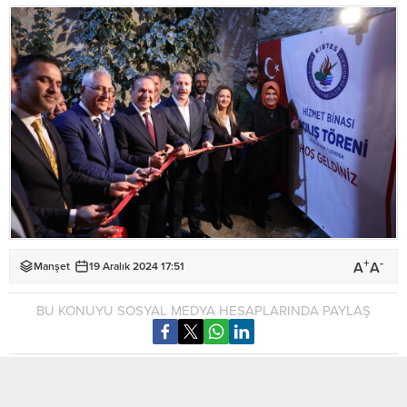
+
-
A
A
Manşet
19 Aralık 2024 17:51
BU KONUYU SOSYAL MEDYA HESAPLARINDA PAYLAŞ
Kıbrıs Türk Eğitimciler Sendikası (KIBTES) merkez binası