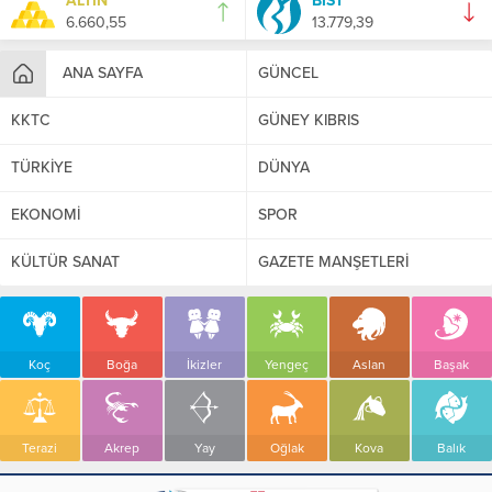
ALTIN
BIST
6.660,55
13.779,39
ANA SAYFA
GÜNCEL
KKTC
GÜNEY KIBRIS
TÜRKİYE
DÜNYA
EKONOMİ
SPOR
KÜLTÜR SANAT
GAZETE MANŞETLERİ
Koç
Boğa
İkizler
Yengeç
Aslan
Başak
Terazi
Akrep
Yay
Oğlak
Kova
Balık