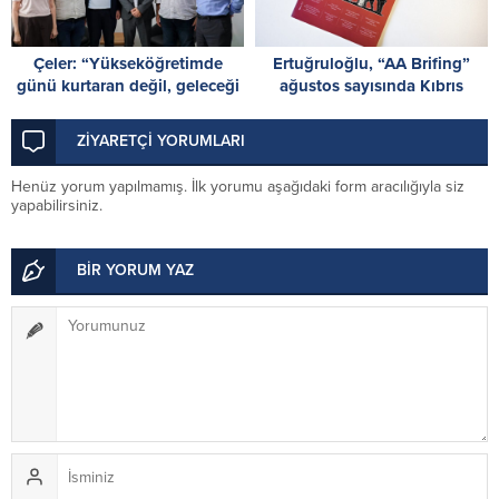
Çeler: “Yükseköğretimde
Ertuğruloğlu, “AA Brifing”
günü kurtaran değil, geleceği
ağustos sayısında Kıbrıs
planlayan politikalara ihtiyaç
sorununa ilişkin analizini
var”
paylaştı
ZİYARETÇİ YORUMLARI
Henüz yorum yapılmamış. İlk yorumu aşağıdaki form aracılığıyla siz
yapabilirsiniz.
BİR YORUM YAZ