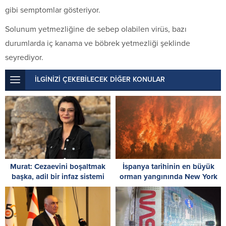
gibi semptomlar gösteriyor.
Solunum yetmezliğine de sebep olabilen virüs, bazı
durumlarda iç kanama ve böbrek yetmezliği şeklinde
seyrediyor.
İLGİNİZİ ÇEKEBİLECEK DİĞER KONULAR
Murat: Cezaevini boşaltmak
İspanya tarihinin en büyük
başka, adil bir infaz sistemi
orman yangınında New York
kurmak başka
büyüklüğünde alan küle
döndü