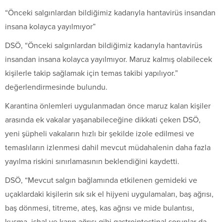
“Önceki salgınlardan bildiğimiz kadarıyla hantavirüs insandan
insana kolayca yayılmıyor”
DSÖ, “Önceki salgınlardan bildiğimiz kadarıyla hantavirüs
insandan insana kolayca yayılmıyor. Maruz kalmış olabilecek
kişilerle takip sağlamak için temas takibi yapılıyor.”
değerlendirmesinde bulundu.
Karantina önlemleri uygulanmadan önce maruz kalan kişiler
arasında ek vakalar yaşanabileceğine dikkati çeken DSÖ,
yeni şüpheli vakaların hızlı bir şekilde izole edilmesi ve
temaslıların izlenmesi dahil mevcut müdahalenin daha fazla
yayılma riskini sınırlamasının beklendiğini kaydetti.
DSÖ, “Mevcut salgın bağlamında etkilenen gemideki ve
uçaklardaki kişilerin sık sık el hijyeni uygulamaları, baş ağrısı,
baş dönmesi, titreme, ateş, kas ağrısı ve mide bulantısı,
kusma, ishal ve karın ağrısı gibi gastrointestinal sorunlar da