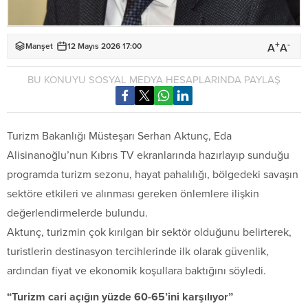
+
-
A
A
Manşet
12 Mayıs 2026 17:00
BU KONUYU SOSYAL MEDYA HESAPLARINDA PAYLAŞ
Turizm Bakanlığı Müsteşarı Serhan Aktunç, Eda
Alisinanoğlu’nun Kıbrıs TV ekranlarında hazırlayıp sunduğu
programda turizm sezonu, hayat pahalılığı, bölgedeki savaşın
sektöre etkileri ve alınması gereken önlemlere ilişkin
değerlendirmelerde bulundu.
Aktunç, turizmin çok kırılgan bir sektör olduğunu belirterek,
turistlerin destinasyon tercihlerinde ilk olarak güvenlik,
ardından fiyat ve ekonomik koşullara baktığını söyledi.
“Turizm cari açığın yüzde 60-65’ini karşılıyor”