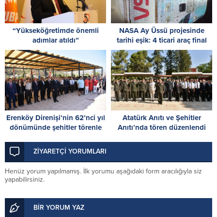
“Yükseköğretimde önemli
NASA Ay Üssü projesinde
adımlar atıldı”
tarihi eşik: 4 ticari araç final
testlerinde
Erenköy Direnişi’nin 62’nci yıl
Atatürk Anıtı ve Şehitler
dönümünde şehitler törenle
Anıtı’nda tören düzenlendi
anıldı
ZİYARETÇİ YORUMLARI
Henüz yorum yapılmamış. İlk yorumu aşağıdaki form aracılığıyla siz
yapabilirsiniz.
BİR YORUM YAZ