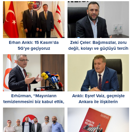
Erhan Arıklı: 15 Kasım’da
Zeki Çeler: Bağımsızlar, zoru
5G’ye geçiyoruz
değil, kolayı ve güçlüyü tercih
etti
Erhürman, “Mayınların
Arıklı: Eşref Vaiz, geçmişte
temizlenmesini biz kabul ettik,
Ankara ile ilişkilerin
Rum tarafı reddetti”
düzeltilmesinde oynadığı rolü
anlatmalı