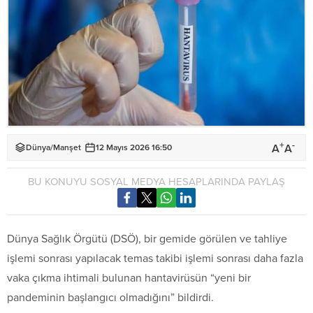
+
-
A
A
Dünya
/
Manşet
12 Mayıs 2026 16:50
BU KONUYU SOSYAL MEDYA HESAPLARINDA PAYLAŞ
Dünya Sağlık Örgütü (DSÖ), bir gemide görülen ve tahliye
işlemi sonrası yapılacak temas takibi işlemi sonrası daha fazla
vaka çıkma ihtimali bulunan hantavirüsün “yeni bir
pandeminin başlangıcı olmadığını” bildirdi.