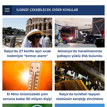
İLGİNİZİ ÇEKEBİLECEK DİĞER KONULAR
İtalya’da 27 kentte aşırı sıcak
Almanya’da havalimanında
nedeniyle “kırmızı alarm”
patlayıcı yüklü İHA bulundu
verildi
El Nino önümüzdeki yılın
İtalya’da turistleri taşıyan
sonuna kadar 50 milyon kişiyi
otobüsün karıştığı zincirleme
akut açlığa sürükleyebilir
kazada 6 kişi ölü, 34 kişi