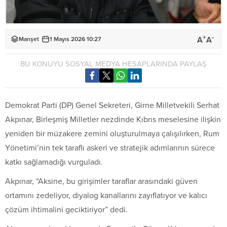
+
-
A
A
Manşet
1 Mayıs 2026 10:27
BU KONUYU SOSYAL MEDYA HESAPLARINDA PAYLAŞ
Demokrat Parti (DP) Genel Sekreteri, Girne Milletvekili Serhat
Akpınar, Birleşmiş Milletler nezdinde Kıbrıs meselesine ilişkin
yeniden bir müzakere zemini oluşturulmaya çalışılırken, Rum
Yönetimi’nin tek taraflı askeri ve stratejik adımlarının sürece
katkı sağlamadığı vurguladı.
Akpınar, “Aksine, bu girişimler taraflar arasındaki güven
ortamını zedeliyor, diyalog kanallarını zayıflatıyor ve kalıcı
çözüm ihtimalini geciktiriyor” dedi.