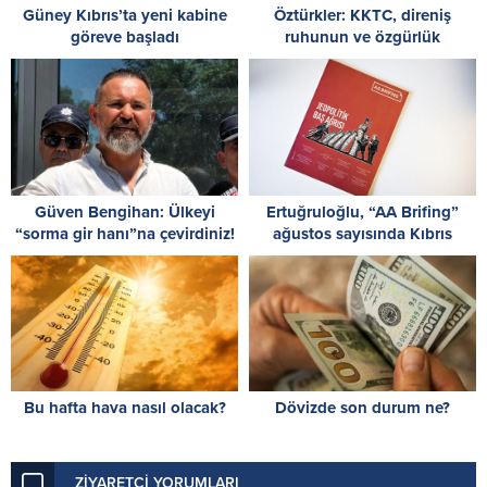
Güney Kıbrıs’ta yeni kabine
Öztürkler: KKTC, direniş
göreve başladı
ruhunun ve özgürlük
mücadelesinin en büyük
eseridir
Güven Bengihan: Ülkeyi
Ertuğruloğlu, “AA Brifing”
“sorma gir hanı”na çevirdiniz!
ağustos sayısında Kıbrıs
sorununa ilişkin analizini
paylaştı
Bu hafta hava nasıl olacak?
Dövizde son durum ne?
ZİYARETÇİ YORUMLARI