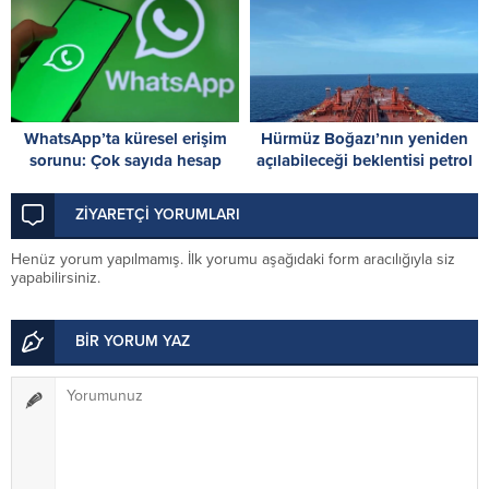
yaralandı
WhatsApp’ta küresel erişim
Hürmüz Boğazı’nın yeniden
sorunu: Çok sayıda hesap
açılabileceği beklentisi petrol
inceleme gerekçesiyle askıya
fiyatlarını düşürdü
alındı
ZİYARETÇİ YORUMLARI
Henüz yorum yapılmamış. İlk yorumu aşağıdaki form aracılığıyla siz
yapabilirsiniz.
BİR YORUM YAZ