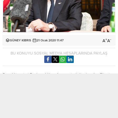
+
-
A
A
GÜNEY KIBRIS
21 Ocak 2020 11:47
BU KONUYU SOSYAL MEDYA HESAPLARINDA PAYLAŞ
Rum Yönetimi Başkanı Nikos Anastasiadis’in, bugün, 5’inci
Dünya Holokost Forumu’a katılmak üzere İsrail’e gideceği
bildirildi.
Haravgi gazetesi, Anastasiadis’in İsrail’deki temasları
çerçevesinde İsrail Başbakanı Benjamin Netanyahu, İsrail
Cumhurbaşkanı Reuven Rivlin ve Kudüs Patriği Theofilos ile