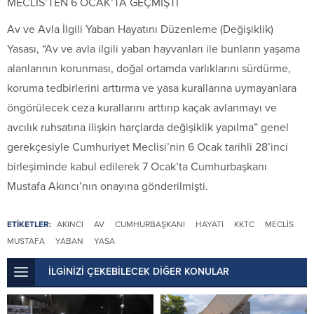
MECLİS’TEN 6 OCAK’TA GEÇMİŞTİ
Av ve Avla İlgili Yaban Hayatını Düzenleme (Değişiklik)
Yasası, “Av ve avla ilgili yaban hayvanları ile bunların yaşama
alanlarının korunması, doğal ortamda varlıklarını sürdürme,
koruma tedbirlerini arttırma ve yasa kurallarına uymayanlara
öngörülecek ceza kurallarını arttırıp kaçak avlanmayı ve
avcılık ruhsatına ilişkin harçlarda değişiklik yapılma” genel
gerekçesiyle Cumhuriyet Meclisi’nin 6 Ocak tarihli 28’inci
birleşiminde kabul edilerek 7 Ocak’ta Cumhurbaşkanı
Mustafa Akıncı’nın onayına gönderilmişti.
ETİKETLER:
AKINCI
AV
CUMHURBAŞKANI
HAYATI
KKTC
MECLIS
MUSTAFA
YABAN
YASA
İLGİNİZİ ÇEKEBİLECEK DİĞER KONULAR