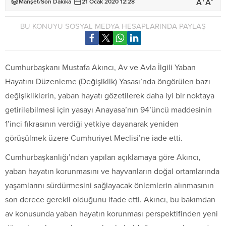
+
-
A
A
Manşet
/
Son Dakika
21 Ocak 2020 12:28
BU KONUYU SOSYAL MEDYA HESAPLARINDA PAYLAŞ
Cumhurbaşkanı Mustafa Akıncı, Av ve Avla İlgili Yaban
Hayatını Düzenleme (Değişiklik) Yasası’nda öngörülen bazı
değişikliklerin, yaban hayatı gözetilerek daha iyi bir noktaya
getirilebilmesi için yasayı Anayasa’nın 94’üncü maddesinin
1’inci fıkrasının verdiği yetkiye dayanarak yeniden
görüşülmek üzere Cumhuriyet Meclisi’ne iade etti.
Cumhurbaşkanlığı’ndan yapılan açıklamaya göre Akıncı,
yaban hayatın korunmasını ve hayvanların doğal ortamlarında
yaşamlarını sürdürmesini sağlayacak önlemlerin alınmasının
son derece gerekli olduğunu ifade etti. Akıncı, bu bakımdan
av konusunda yaban hayatın korunması perspektifinden yeni