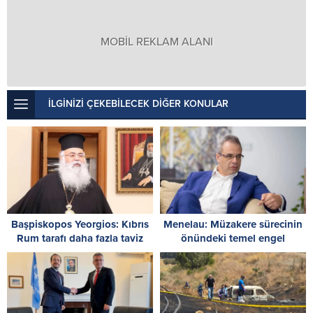
MOBİL REKLAM ALANI
İLGİNİZİ ÇEKEBİLECEK DİĞER KONULAR
Başpiskopos Yeorgios: Kıbrıs
Menelau: Müzakere sürecinin
Rum tarafı daha fazla taviz
önündeki temel engel
vermemeli
Türkiye’nin iki devletli çözüm
tezi