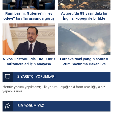
Rum basını: Guterres’in “ev
Avgoru’da 88 yaşındaki bir
ödevi” taraflar arasında görüş
İngiliz, köpeği ile birlikte
ayrılığı yarattı
yanarak can verdi
Nikos Hristodulidis: BM, Kıbrıs
Larnaka’daki yangın sonrası
müzakereleri için anayasa
Rum Savunma Bakanı ve
uzmanı görevlendirdi
RMMO Komutanı özür diledi
ZİYARETÇİ YORUMLARI
Henüz yorum yapılmamış. İlk yorumu aşağıdaki form aracılığıyla siz
yapabilirsiniz.
BİR YORUM YAZ