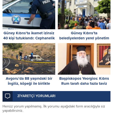
Güney Kıbrıs’ta ikamet izinsiz
Güney Kıbrıs’ta
40 kişi tutuklandı: Cephanelik
belediyelerden yerel yönetim
ele geçirildi
reformuna grevli tepki
Avgoru’da 88 yaşındaki bir
Başpiskopos Yeorgios: Kıbrıs
İngiliz, köpeği ile birlikte
Rum tarafı daha fazla taviz
yanarak can verdi
vermemeli
ZİYARETÇİ YORUMLARI
Henüz yorum yapılmamış. İlk yorumu aşağıdaki form aracılığıyla siz
yapabilirsiniz.