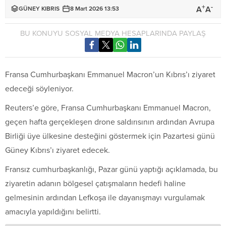
+
-
A
A
GÜNEY KIBRIS
8 Mart 2026 13:53
BU KONUYU SOSYAL MEDYA HESAPLARINDA PAYLAŞ
Fransa Cumhurbaşkanı Emmanuel Macron’un Kıbrıs’ı ziyaret
edeceği söyleniyor.
Reuters’e göre, Fransa Cumhurbaşkanı Emmanuel Macron,
geçen hafta gerçekleşen drone saldırısının ardından Avrupa
Birliği üye ülkesine desteğini göstermek için Pazartesi günü
Güney Kıbrıs’ı ziyaret edecek.
Fransız cumhurbaşkanlığı, Pazar günü yaptığı açıklamada, bu
ziyaretin adanın bölgesel çatışmaların hedefi haline
gelmesinin ardından Lefkoşa ile dayanışmayı vurgulamak
amacıyla yapıldığını belirtti.