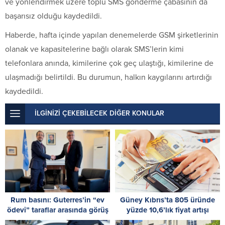
ve yönlendirmek üzere toplu SMS gönderme çabasının da
başarısız olduğu kaydedildi.
Haberde, hafta içinde yapılan denemelerde GSM şirketlerinin
olanak ve kapasitelerine bağlı olarak SMS’lerin kimi
telefonlara anında, kimilerine çok geç ulaştığı, kimilerine de
ulaşmadığı belirtildi. Bu durumun, halkın kaygılarını artırdığı
kaydedildi.
İLGİNİZİ ÇEKEBİLECEK DİĞER KONULAR
Rum basını: Guterres’in “ev
Güney Kıbrıs’ta 805 üründe
ödevi” taraflar arasında görüş
yüzde 10,6’lık fiyat artışı
ayrılığı yarattı