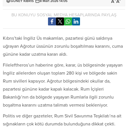
+
-
A
A
GÜNEY KIBRIS
8 Mart 2026 14:05
BU KONUYU SOSYAL MEDYA HESAPLARINDA PAYLAŞ
Kıbrıs’taki İngiliz Üs makamları, pazartesi günü saldırıya
uğrayan Ağrotur üssünün zorunlu boşaltılması kararını, cuma
gününe kadar uzatma kararı aldı.
Fileleftheros’un haberine göre, karar, üs bölgesinde yaşayan
İngiliz ailelerden oluşan toplam 280 kişi ve bölgede sakin
Rum sivilleri kapsıyor. Ağrotur bölgesindeki okullar da,
pazartesi gününe kadar kapalı kalacak. Rum İçişleri
Bakanlığı’nın da bölgede yaşayan Rumlarla ilgili zorunlu
boşaltma kararını uzatma talimatı vermesi bekleniyor.
Politis ve diğer gazeteler, Rum Sivil Savunma Teşkilatı’na ait
sığınakların çok kötü durumda bulunduğuna dikkat çekti.