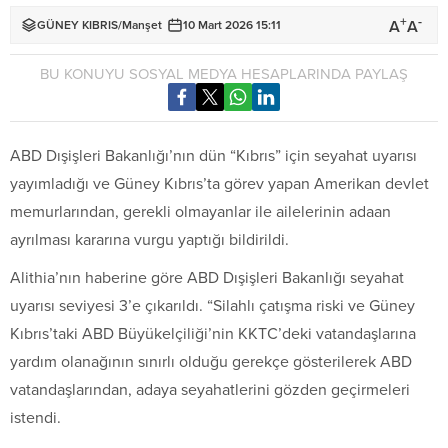
+
-
A
A
GÜNEY KIBRIS
/
Manşet
10 Mart 2026 15:11
BU KONUYU SOSYAL MEDYA HESAPLARINDA PAYLAŞ
ABD Dışişleri Bakanlığı’nın dün “Kıbrıs” için seyahat uyarısı
yayımladığı ve Güney Kıbrıs’ta görev yapan Amerikan devlet
memurlarından, gerekli olmayanlar ile ailelerinin adaan
ayrılması kararına vurgu yaptığı bildirildi.
Alithia’nın haberine göre ABD Dışişleri Bakanlığı seyahat
uyarısı seviyesi 3’e çıkarıldı. “Silahlı çatışma riski ve Güney
Kıbrıs’taki ABD Büyükelçiliği’nin KKTC’deki vatandaşlarına
yardım olanağının sınırlı olduğu gerekçe gösterilerek ABD
vatandaşlarından, adaya seyahatlerini gözden geçirmeleri
istendi.