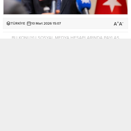
+
-
A
A
TÜRKİYE
10 Mart 2026 15:07
BU KONUYU SOSYAL MEDYA HESAPLARINDA PAYLAŞ
Türkiye Dışişleri Bakanı Hakan Fidan, İran Dışişleri Bakanı
Abbas Erakçi ile yaptığı telefon görüşmesinde, Türk hava
sahasının ihlal edilmesinin kabul edilemez olduğunu
belirterek, Türkiye’nin buna karşı gerekli tüm tedbirleri
almaya devam edeceğini bildirdi.
AA’nın Türkiye Cumhuriyeti Dışişleri Bakanlığı kaynaklarından
edindiği bilgiye göre, Fidan, İranlı mevkidaşıyla telefon
görüşmesi yaptı.