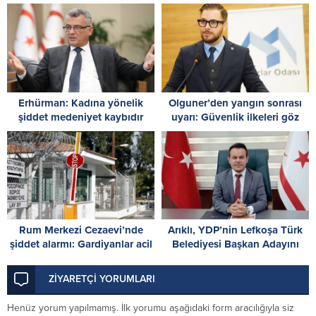
ruhunun simgesidir
moloz dökülüyor!
Erhürman: Kadına yönelik
Olguner’den yangın sonrası
şiddet medeniyet kaybıdır
uyarı: Güvenlik ilkeleri göz
ardı edilemez
Rum Merkezi Cezaevi’nde
Arıklı, YDP’nin Lefkoşa Türk
şiddet alarmı: Gardiyanlar acil
Belediyesi Başkan Adayını
önlem istedi
açıkladı
ZİYARETÇİ YORUMLARI
Henüz yorum yapılmamış. İlk yorumu aşağıdaki form aracılığıyla siz