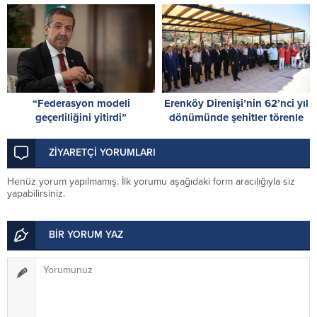
kararlarına müdahaledir
incelemesini tamamladı
“Federasyon modeli
Erenköy Direnişi’nin 62’nci yıl
geçerliliğini yitirdi”
dönümünde şehitler törenle
anıldı
ZİYARETÇİ YORUMLARI
Henüz yorum yapılmamış. İlk yorumu aşağıdaki form aracılığıyla siz
yapabilirsiniz.
BİR YORUM YAZ