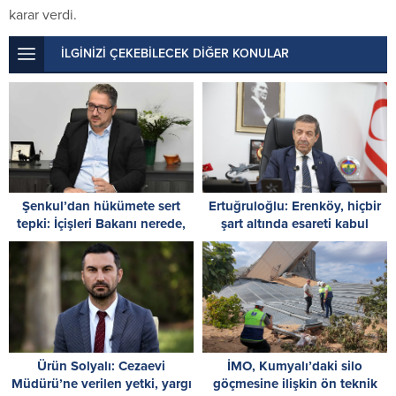
karar verdi.
İLGİNİZİ ÇEKEBİLECEK DİĞER KONULAR
Şenkul’dan hükümete sert
Ertuğruloğlu: Erenköy, hiçbir
tepki: İçişleri Bakanı nerede,
şart altında esareti kabul
Başbakan nerede?
etmeyeceğimizin en açık
kanıtıdır
Ürün Solyalı: Cezaevi
İMO, Kumyalı’daki silo
Müdürü’ne verilen yetki, yargı
göçmesine ilişkin ön teknik