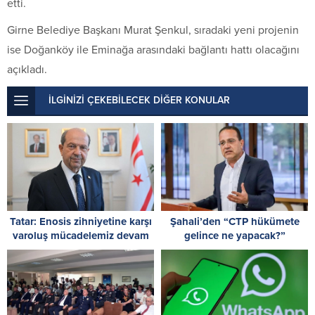
etti.
Girne Belediye Başkanı Murat Şenkul, sıradaki yeni projenin
ise Doğanköy ile Eminağa arasındaki bağlantı hattı olacağını
açıkladı.
İLGİNİZİ ÇEKEBİLECEK DİĞER KONULAR
Tatar: Enosis zihniyetine karşı
Şahali’den “CTP hükümete
varoluş mücadelemiz devam
gelince ne yapacak?”
ediyor
sorusuna yanıt: Bugün
yapılanların hiçbirini
yapmayacak!