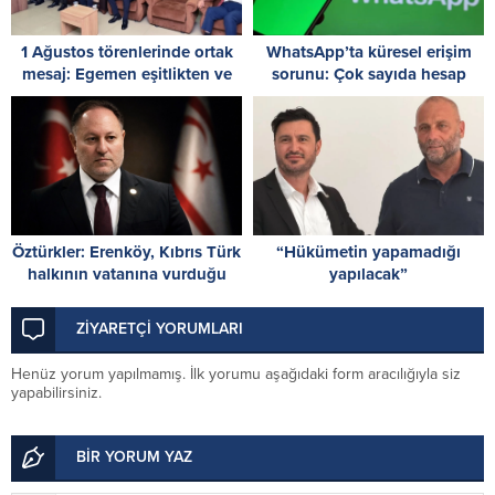
1 Ağustos törenlerinde ortak
WhatsApp’ta küresel erişim
mesaj: Egemen eşitlikten ve
sorunu: Çok sayıda hesap
iki devletli çözümden geri
inceleme gerekçesiyle askıya
adım yok
alındı
Öztürkler: Erenköy, Kıbrıs Türk
“Hükümetin yapamadığı
halkının vatanına vurduğu
yapılacak”
silinmez mührüdür
ZİYARETÇİ YORUMLARI
Henüz yorum yapılmamış. İlk yorumu aşağıdaki form aracılığıyla siz
yapabilirsiniz.
BİR YORUM YAZ