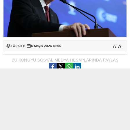
+
-
A
A
TÜRKİYE
6 Mayıs 2026 18:50
BU KONUYU SOSYAL MEDYA HESAPLARINDA PAYLAŞ
Türkiye Cumhurbaşkanı Recep Tayyip Erdoğan, Vakıflar
Haftası programında yaptığı açıklamada, depremde zarar
gören 377 vakıf eserinden 276’sının restorasyonunun
tamamlandığını, kalan 101 eserin ise yıl içinde bitirileceğini
söyledi.
Erdoğan ayrıca, “Kuzey Kıbrıs Türk Cumhuriyeti, Kuzey