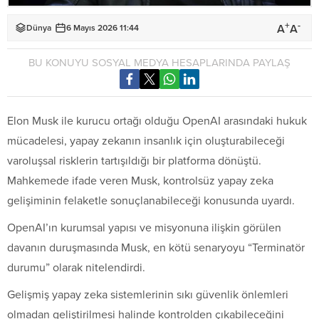
+
-
A
A
Dünya
6 Mayıs 2026 11:44
BU KONUYU SOSYAL MEDYA HESAPLARINDA PAYLAŞ
Elon Musk ile kurucu ortağı olduğu OpenAI arasındaki hukuk
mücadelesi, yapay zekanın insanlık için oluşturabileceği
varoluşsal risklerin tartışıldığı bir platforma dönüştü.
Mahkemede ifade veren Musk, kontrolsüz yapay zeka
gelişiminin felaketle sonuçlanabileceği konusunda uyardı.
OpenAI’ın kurumsal yapısı ve misyonuna ilişkin görülen
davanın duruşmasında Musk, en kötü senaryoyu “Terminatör
durumu” olarak nitelendirdi.
Gelişmiş yapay zeka sistemlerinin sıkı güvenlik önlemleri
olmadan geliştirilmesi halinde kontrolden çıkabileceğini