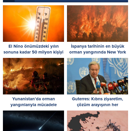
El Nino önümüzdeki yılın
İspanya tarihinin en büyük
sonuna kadar 50 milyon kişiyi
orman yangınında New York
akut açlığa sürükleyebilir
büyüklüğünde alan küle
döndü
Yunanistan’da orman
Guterres: Kıbrıs ziyaretim,
yangınlarıyla mücadele
çözüm arayışının her
sürüyor: Bazı yerleşim yerleri
zamankinden daha acil
tahliye edildi
olduğunu gösterdi