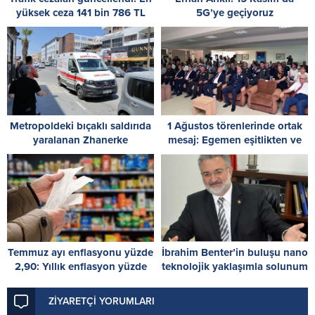
yüksek ceza 141 bin 786 TL
5G’ye geçiyoruz
Metropoldeki bıçaklı saldırıda
1 Ağustos törenlerinde ortak
yaralanan Zhanerke
mesaj: Egemen eşitlikten ve
Abdrazakova için acil kan
iki devletli çözümden geri
çağrısı
adım yok
Temmuz ayı enflasyonu yüzde
İbrahim Benter’in buluşu nano
2,90: Yıllık enflasyon yüzde
teknolojik yaklaşımla solunum
38,10
sistemi hastalıklarına çare
oluyor
ZİYARETÇİ YORUMLARI