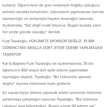
kullandı. Öğrencilerin de grev nedeniyle mağdur olduğunu
belirten sendika temsilcileri, ödemelerin yapılmaması halinde
taşımacılığın ve dolayısıyla hayatın duracağını savundu.
Açıklamada, “Söz değil icraat istiyoruz. Bugün burada, yarın
her yerde grevde olacağız” denildi.
Fuat Topaloğlu: HÜKÜMETE SPONSOR DEĞİLİZ; 35 BİN
ÖĞRENCİ 850 ARAÇLA DÖRT AYDIR ÖDEME YAPILMADAN
TAŞINIYOR
Kar-İş Başkanı Fuat Topaloğlu ise açıklamasında, 35 bin
öğrencinin 850 araçla dört aydır ödeme yapılmadan
taşındığını söyledi. Topaloğlu, “Biz hükümete sponsor
değiliz” diyerek hükümete tepki gösterdi.
Az sayıda kişiye ödeme yapılarak sektör içerisinde bölünme
yaratılmaya çalışıldığını savunan Topaloğlu, “Bizi bölmeye
çalıştınız ama bölemediniz. Bugün yüzde 90 katılım var”