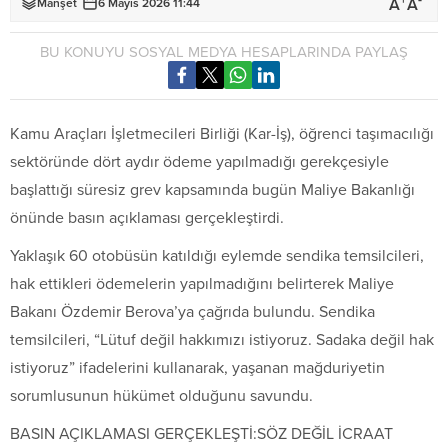
+
-
A
A
Manşet
6 Mayıs 2026 11:44
BU KONUYU SOSYAL MEDYA HESAPLARINDA PAYLAŞ
Kamu Araçları İşletmecileri Birliği (Kar-İş), öğrenci taşımacılığı
sektöründe dört aydır ödeme yapılmadığı gerekçesiyle
başlattığı süresiz grev kapsamında bugün Maliye Bakanlığı
önünde basın açıklaması gerçekleştirdi.
Yaklaşık 60 otobüsün katıldığı eylemde sendika temsilcileri,
hak ettikleri ödemelerin yapılmadığını belirterek Maliye
Bakanı Özdemir Berova’ya çağrıda bulundu. Sendika
temsilcileri, “Lütuf değil hakkımızı istiyoruz. Sadaka değil hak
istiyoruz” ifadelerini kullanarak, yaşanan mağduriyetin
sorumlusunun hükümet olduğunu savundu.
BASIN AÇIKLAMASI GERÇEKLEŞTİ:SÖZ DEĞİL İCRAAT