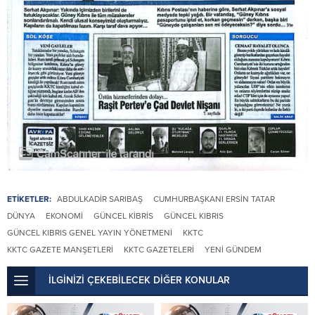
ETİKETLER:
ABDULKADIR SARIBAŞ
CUMHURBAŞKANI ERSIN TATAR
DÜNYA
EKONOMI
GÜNCEL KIBRIS
GÜNCEL KIBRIS
GÜNCEL KIBRIS GENEL YAYIN YÖNETMENI
KKTC
KKTC GAZETE MANŞETLERI
KKTC GAZETELERI
YENI GÜNDEM
İLGİNİZİ ÇEKEBİLECEK DİĞER KONULAR