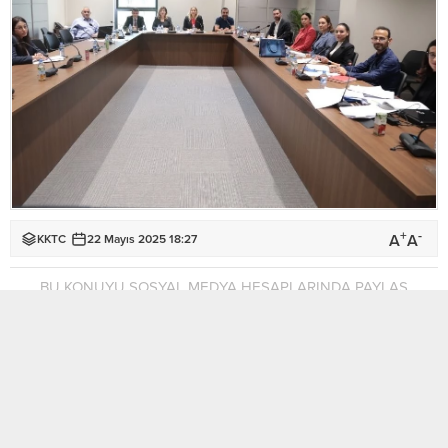
+
-
A
A
KKTC
22 Mayıs 2025 18:27
BU KONUYU SOSYAL MEDYA HESAPLARINDA PAYLAŞ
Cumhuriyet Meclisi, Hukuk, Siyasi İşler, Dışilişkiler ve
Savunma Komitesi, “Yabancıların Çalışma İzinleri (Değişiklik)
Yasa Tasarısı (ivedi)”, “Seçim ve Halkoylaması (Değişiklik) Yasa