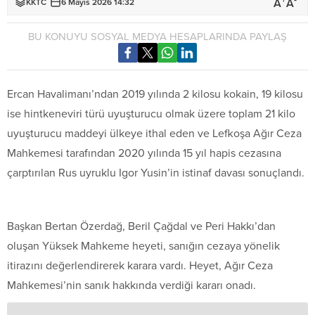
+
-
A
A
KKTC
6 Mayıs 2026 14:32
BU KONUYU SOSYAL MEDYA HESAPLARINDA PAYLAŞ
Ercan Havalimanı’ndan 2019 yılında 2 kilosu kokain, 19 kilosu
ise hintkeneviri türü uyuşturucu olmak üzere toplam 21 kilo
uyuşturucu maddeyi ülkeye ithal eden ve Lefkoşa Ağır Ceza
Mahkemesi tarafından 2020 yılında 15 yıl hapis cezasına
çarptırılan Rus uyruklu Igor Yusin’in istinaf davası sonuçlandı.
Başkan Bertan Özerdağ, Beril Çağdal ve Peri Hakkı’dan
oluşan Yüksek Mahkeme heyeti, sanığın cezaya yönelik
itirazını değerlendirerek karara vardı. Heyet, Ağır Ceza
Mahkemesi’nin sanık hakkında verdiği kararı onadı.