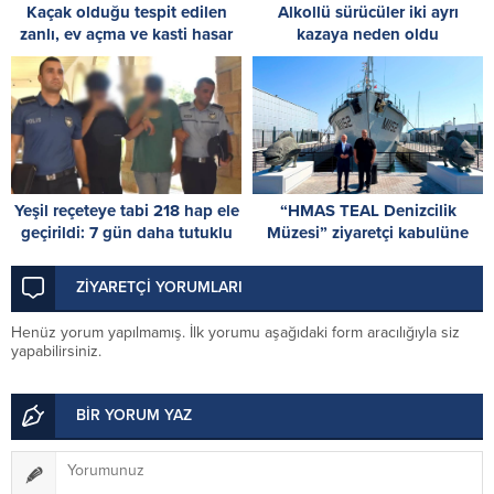
Kaçak olduğu tespit edilen
Alkollü sürücüler iki ayrı
zanlı, ev açma ve kasti hasar
kazaya neden oldu
vermekle de itham ediliyor: 8
gün tutukluluk
Yeşil reçeteye tabi 218 hap ele
“HMAS TEAL Denizcilik
geçirildi: 7 gün daha tutuklu
Müzesi” ziyaretçi kabulüne
kalacaklar
başladı
ZİYARETÇİ YORUMLARI
Henüz yorum yapılmamış. İlk yorumu aşağıdaki form aracılığıyla siz
yapabilirsiniz.
BİR YORUM YAZ