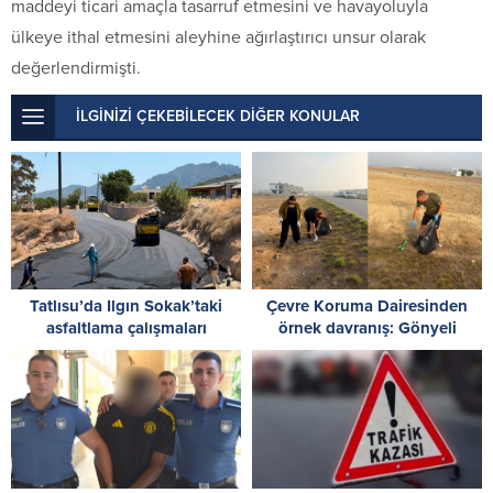
maddeyi ticari amaçla tasarruf etmesini ve havayoluyla
ülkeye ithal etmesini aleyhine ağırlaştırıcı unsur olarak
değerlendirmişti.
İLGİNİZİ ÇEKEBİLECEK DİĞER KONULAR
Tatlısu’da Ilgın Sokak’taki
Çevre Koruma Dairesinden
asfaltlama çalışmaları
örnek davranış: Gönyeli
tamamlandı
bölgesinde temizlik yaptı