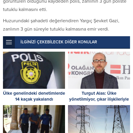
görüntüleri olduğunu kaydeden polis, zanlının 3 gün poliste
tutuklu kalmasını etti.
Huzurundaki şahadeti değerlendiren Yargıç Şevket Gazi,
zanlının 3 gün süreyle tutuklu kalmasına emir verdi.
İLGİNİZİ ÇEKEBİLECEK DİĞER KONULAR
Ülke genelindeki denetimlerde
Turgut Alas: Ülke
14 kaçak yakalandı
yönetilmiyor, çıkar ilişkileriyle
tüketiliyor!