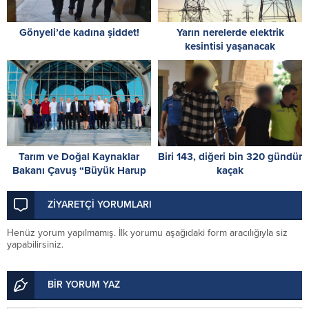
Gönyeli’de kadına şiddet!
Yarın nerelerde elektrik
kesintisi yaşanacak
Tarım ve Doğal Kaynaklar
Biri 143, diğeri bin 320 gündür
Bakanı Çavuş “Büyük Harup
kaçak
Çalıştayı”na katıldı
ZİYARETÇİ YORUMLARI
Henüz yorum yapılmamış. İlk yorumu aşağıdaki form aracılığıyla siz
yapabilirsiniz.
BİR YORUM YAZ