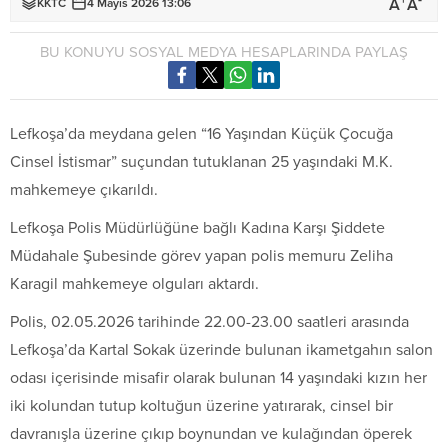
+
-
A
A
KKTC
4 Mayıs 2026 13:06
BU KONUYU SOSYAL MEDYA HESAPLARINDA PAYLAŞ
Lefkoşa’da meydana gelen “16 Yaşından Küçük Çocuğa
Cinsel İstismar” suçundan tutuklanan 25 yaşındaki M.K.
mahkemeye çıkarıldı.
Lefkoşa Polis Müdürlüğüne bağlı Kadına Karşı Şiddete
Müdahale Şubesinde görev yapan polis memuru Zeliha
Karagil mahkemeye olguları aktardı.
Polis, 02.05.2026 tarihinde 22.00-23.00 saatleri arasında
Lefkoşa’da Kartal Sokak üzerinde bulunan ikametgahın salon
odası içerisinde misafir olarak bulunan 14 yaşındaki kızın her
iki kolundan tutup koltuğun üzerine yatırarak, cinsel bir
davranışla üzerine çıkıp boynundan ve kulağından öperek