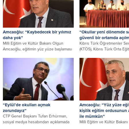
Amcaoğlu: “Kaybedecek bir yılımız
“Okullar yeni dönemde sa
daha yok”
güvenli bir ortamda açılm
Milli Eğitim ve Kültür Bakanı Olgun
Kıbrıs Türk Öğretmenler Se
Amcaoğlu, eğitimin yüz yüze başlaması
(KTÖS), Kıbrıs Türk Orta Eği
adına bir kez daha...
Öğretmenler Sendikası (KT
Kıbrıs Türk...
“Eylül’de okulları açmak
Amcaoğlu: “Yüz yüze eğit
zorundayız”
kişilik eğitim ordusunun
CTP Genel Başkanı Tufan Erhürman,
ile mümkün”
sosyal medya hesabından açıklamada
Milli Eğitim ve Kültür Bakan
bulunarak hükümeti uyardı… Erhürman
Amcaoğlu, 2021-2022 öğreti