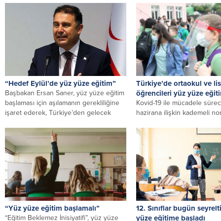
artan koronavirüs...
yüz yüze eğitime geçilmesin
hedeflediklerini...
“Hedef Eylül’de yüz yüze eğitim”
Türkiye’de ortaokul ve li
Başbakan Ersan Saner, yüz yüze eğitim
öğrencileri yüz yüze eğit
başlaması için aşılamanın gerekliliğine
Kovid-19 ile mücadele süre
işaret ederek, Türkiye’den gelecek
hazirana ilişkin kademeli n
“ciddi...
kapsamında, Türkiye geneli
ve liselerde yüz...
“Yüz yüze eğitim başlamalı”
12. Sınıflar bugün seyrelt
“Eğitim Beklemez İnisiyatifi”, yüz yüze
yüze eğitime başladı