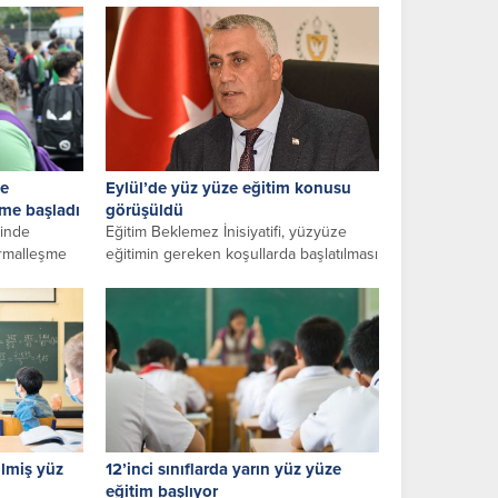
i
sağlıklı ve...
se
Eylül’de yüz yüze eğitim konusu
ime başladı
görüşüldü
cinde
Eğitim Beklemez İnisiyatifi, yüzyüze
ormalleşme
eğitimin gereken koşullarda başlatılması
nde ortaokul
ve kesintiye uğramadan yüzyüze
devam edilmesi için...
ilmiş yüz
12’inci sınıflarda yarın yüz yüze
eğitim başlıyor