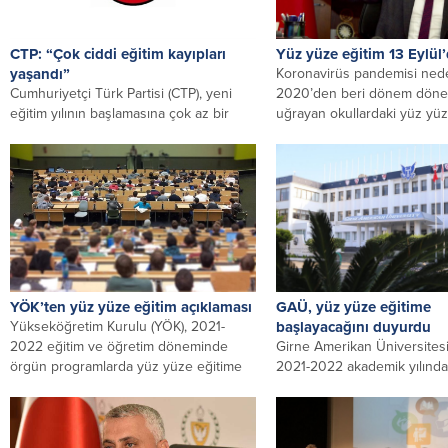
CTP: “Çok ciddi eğitim kayıpları
Yüz yüze eğitim 13 Eylül’
yaşandı”
Koronavirüs pandemisi nede
Cumhuriyetçi Türk Partisi (CTP), yeni
2020’den beri dönem döne
eğitim yılının başlamasına çok az bir
uğrayan okullardaki yüz yüz
zaman kaldığını ve henüz...
yeni...
YÖK’ten yüz yüze eğitim açıklaması
GAÜ, yüz yüze eğitime
Yükseköğretim Kurulu (YÖK), 2021-
başlayacağını duyurdu
2022 eğitim ve öğretim döneminde
Girne Amerikan Üniversites
örgün programlarda yüz yüze eğitime
2021-2022 akademik yılınd
başlanması için gerekli...
eğitime başlayacağını açıkl
Kurucu Rektörü...