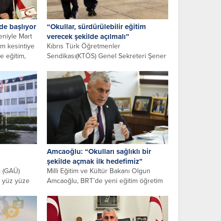
de başlıyor
“Okullar, sürdürülebilir eğitim
niyle Mart
verecek şekilde açılmalı”
m kesintiye
Kıbrıs Türk Öğretmenler
e eğitim,
Sendikası(KTÖS) Genel Sekreteri Şener
Elcil, okulların, yüz yüze eğitim esasına
göre hazırlanarak,...
Amcaoğlu: “Okulları sağlıklı bir
şekilde açmak ilk hedefimiz”
i (GAÜ)
Milli Eğitim ve Kültür Bakanı Olgun
a yüz yüze
Amcaoğlu, BRT’de yeni eğitim öğretim
adı. GAÜ
dönemi ile ilgili değerlendirmede...