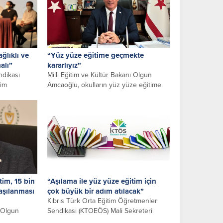
ğlıklı ve
“Yüz yüze eğitime geçmekte
alı”
kararlıyız”
ndikası
Milli Eğitim ve Kültür Bakanı Olgun
tim
Amcaoğlu, okulların yüz yüze eğitime
OEÖS) ve
sağlıklı, güvenli ve kesintisiz...
im, 15 bin
“Aşılama ile yüz yüze eğitim için
 aşılanması
çok büyük bir adım atılacak”
Kıbrıs Türk Orta Eğitim Öğretmenler
ı Olgun
Sendikası (KTOEÖS) Mali Sekreteri
m yılında
Mehmet Güneyli, amaçlarının, okulların