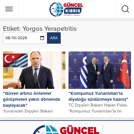
Etiket:
Yorgos Yerapetritis
ARA
“Güven artırıcı önlemler
“Komşumuz Yunanistan’la
görüşmeleri yakın dönemde
diyaloğu sürdürmeye hazırız”
başlayacak”
TC Dışişleri Bakanı Hakan Fidan,
Yunanistan Dışişleri Bakanı
“Komşumuz Yunanistan’la ön
Yorgos Yerapetritis, Türkiye ile
koşulsuz olarak diyaloğu
Yunanistan arasında pozitif
sürdürmeye ve ilişkilerimizi her...
gündemin devam ettirilmesi