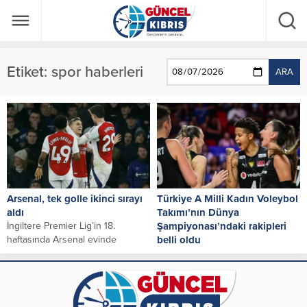
Etiket:
spor haberleri
ARA
Arsenal, tek golle ikinci sırayı
Türkiye A Milli Kadın Voleybol
aldı
Takımı’nın Dünya
İngiltere Premier Lig’in 18.
Şampiyonası’ndaki rakipleri
haftasında Arsenal evinde
belli oldu
Ipswich Town’ı 1-0 mağlup etti.
Türkiye Voleybol
İngiltere Premier...
Federasyonundan yapılan
açıklamaya göre organizasyon, 22
Ağustos-7 Eylül 2025 tarihlerinde